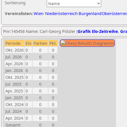
Sortierung
Vereinslisten:
Wien
Niederösterreich
Burgenland
Oberösterrei
Pnr:145456 Name: Carl-Georg Pölzler (
Grafik Elo-Zeitreihe
,
Gra
Periode
Elo
Partien
Pkt.
Okt. 2026
0
0
0
Jul. 2026
0
0
0
Apr. 2026
0
0
0
Jan. 2026
0
0
0
Okt. 2025
0
0
0
Jul. 2025
0
0
0
Apr. 2025
0
0
0
Jan. 2025
0
0
0
Okt. 2024
0
0
0
Jul. 2024
0
0
0
Apr. 2024
0
0
0
Gesamt
0
0