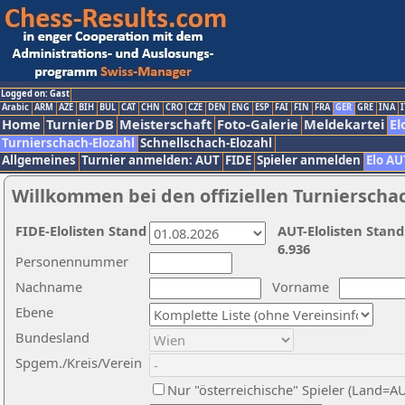
Logged on: Gast
Arabic
ARM
AZE
BIH
BUL
CAT
CHN
CRO
CZE
DEN
ENG
ESP
FAI
FIN
FRA
GER
GRE
INA
I
Home
TurnierDB
Meisterschaft
Foto-Galerie
Meldekartei
El
Turnierschach-Elozahl
Schnellschach-Elozahl
Allgemeines
Turnier anmelden: AUT
FIDE
Spieler anmelden
Elo AU
Willkommen bei den offiziellen Turnierscha
FIDE-Elolisten Stand
AUT-Elolisten Stand
6.936
Personennummer
Nachname
Vorname
Ebene
Bundesland
Spgem./Kreis/Verein
Nur "österreichische" Spieler (Land=A