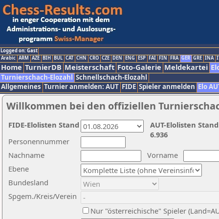
Logged on: Gast
Arabic
ARM
AZE
BIH
BUL
CAT
CHN
CRO
CZE
DEN
ENG
ESP
FAI
FIN
FRA
GER
GRE
INA
I
Home
TurnierDB
Meisterschaft
Foto-Galerie
Meldekartei
El
Turnierschach-Elozahl
Schnellschach-Elozahl
Allgemeines
Turnier anmelden: AUT
FIDE
Spieler anmelden
Elo AU
Willkommen bei den offiziellen Turnierscha
FIDE-Elolisten Stand
AUT-Elolisten Stand
6.936
Personennummer
Nachname
Vorname
Ebene
Bundesland
Spgem./Kreis/Verein
Nur "österreichische" Spieler (Land=A