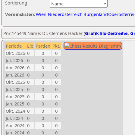
Sortierung
Vereinslisten:
Wien
Niederösterreich
Burgenland
Oberösterrei
Pnr:145449 Name: Dr. Clemens Hacker (
Grafik Elo-Zeitreihe
,
Gr
Periode
Elo
Partien
Pkt.
Okt. 2026
0
0
0
Jul. 2026
0
0
0
Apr. 2026
0
0
0
Jan. 2026
0
0
0
Okt. 2025
0
0
0
Jul. 2025
0
0
0
Apr. 2025
0
0
0
Jan. 2025
0
0
0
Okt. 2024
0
0
0
Jul. 2024
0
0
0
Apr. 2024
0
0
0
Jan. 2024
0
0
0