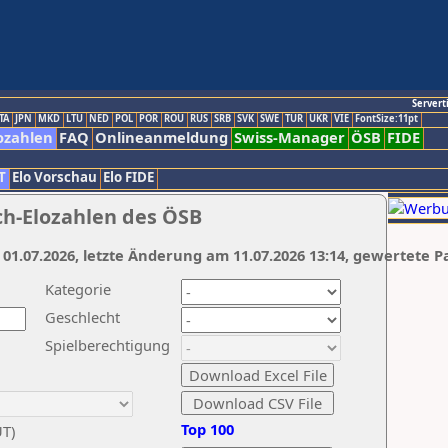
Servert
TA
JPN
MKD
LTU
NED
POL
POR
ROU
RUS
SRB
SVK
SWE
TUR
UKR
VIE
FontSize:11pt
ozahlen
FAQ
Onlineanmeldung
Swiss-Manager
ÖSB
FIDE
T
Elo Vorschau
Elo FIDE
ch-Elozahlen des ÖSB
 01.07.2026, letzte Änderung am 11.07.2026 13:14, gewertete P
Kategorie
Geschlecht
Spielberechtigung
Top 100
UT)