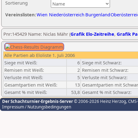
Sortierung
Vereinslisten:
Wien
Niederösterreich
Burgenland
Oberösterrei
Pnr:145429 Name: Niclas Mähr (
Grafik Elo-Zeitreihe
,
Grafik Par
Alle Partien ab Eloliste 1. Juli 2006
Siege mit Weiß:
6
Siege mit Schwarz:
Remisen mit Weiß:
2
Remisen mit Schwarz:
Verluste mit Weiß:
5
Verluste mit Schwarz:
Gesamtpartien mit Weiß:
13
Gesamtpartien mit Schwar
Gesamt % mit Weiß:
53,8
Gesamt % mit Schwarz:
Der Schachturnier-Ergebnis-Server
© 2006-2026 Heinz Herzog
, CMS
Impressum / Nutzungsbedingungen