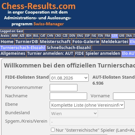
Logged on: Gast
Arabic
ARM
AZE
BIH
BUL
CAT
CHN
CRO
CZE
DEN
ENG
ESP
FAI
FIN
FRA
GER
GRE
INA
I
Home
TurnierDB
Meisterschaft
Foto-Galerie
Meldekartei
El
Turnierschach-Elozahl
Schnellschach-Elozahl
Allgemeines
Turnier anmelden: AUT
FIDE
Spieler anmelden
Elo AU
Willkommen bei den offiziellen Turnierscha
FIDE-Elolisten Stand
AUT-Elolisten Stand
6.936
Personennummer
Nachname
Vorname
Ebene
Bundesland
Spgem./Kreis/Verein
Nur "österreichische" Spieler (Land=A