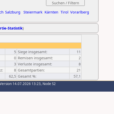
ch
Salzburg
Steiermark
Kärnten
Tirol
Vorarlberg
tie-Statistik
)
5
Siege insgesamt:
11
0
Remisen insgesamt:
2
3
Verluste insgesamt:
8
z:
8
Gesamtpartien:
21
62,5
Gesamt %:
57,1
-Version 14.07.2026 13:23, Node S2