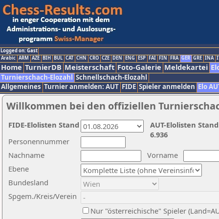
Logged on: Gast
Arabic
ARM
AZE
BIH
BUL
CAT
CHN
CRO
CZE
DEN
ENG
ESP
FAI
FIN
FRA
GER
GRE
INA
I
Home
TurnierDB
Meisterschaft
Foto-Galerie
Meldekartei
El
Turnierschach-Elozahl
Schnellschach-Elozahl
Allgemeines
Turnier anmelden: AUT
FIDE
Spieler anmelden
Elo AU
Willkommen bei den offiziellen Turnierscha
FIDE-Elolisten Stand
AUT-Elolisten Stand
6.936
Personennummer
Nachname
Vorname
Ebene
Bundesland
Spgem./Kreis/Verein
Nur "österreichische" Spieler (Land=A