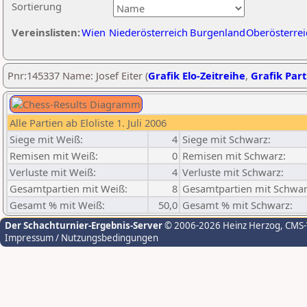
Sortierung
Vereinslisten:
Wien
Niederösterreich
Burgenland
Oberösterrei
Pnr:145337 Name: Josef Eiter (
Grafik Elo-Zeitreihe
,
Grafik Part
Alle Partien ab Eloliste 1. Juli 2006
Siege mit Weiß:
4
Siege mit Schwarz:
Remisen mit Weiß:
0
Remisen mit Schwarz:
Verluste mit Weiß:
4
Verluste mit Schwarz:
Gesamtpartien mit Weiß:
8
Gesamtpartien mit Schwar
Gesamt % mit Weiß:
50,0
Gesamt % mit Schwarz:
Der Schachturnier-Ergebnis-Server
© 2006-2026 Heinz Herzog
, CMS
Impressum / Nutzungsbedingungen