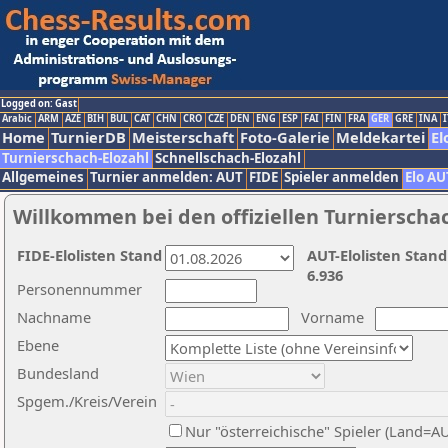
Logged on: Gast
Arabic
ARM
AZE
BIH
BUL
CAT
CHN
CRO
CZE
DEN
ENG
ESP
FAI
FIN
FRA
GER
GRE
INA
I
Home
TurnierDB
Meisterschaft
Foto-Galerie
Meldekartei
El
Turnierschach-Elozahl
Schnellschach-Elozahl
Allgemeines
Turnier anmelden: AUT
FIDE
Spieler anmelden
Elo AU
Willkommen bei den offiziellen Turnierscha
FIDE-Elolisten Stand
AUT-Elolisten Stand
6.936
Personennummer
Nachname
Vorname
Ebene
Bundesland
Spgem./Kreis/Verein
Nur "österreichische" Spieler (Land=A