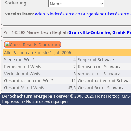
Sortierung
Vereinslisten:
Wien
Niederösterreich
Burgenland
Oberösterrei
Pnr:145282 Name: Leon Beghal (
Grafik Elo-Zeitreihe
,
Grafik Pa
Alle Partien ab Eloliste 1. Juli 2006
Siege mit Weiß:
4
Siege mit Schwarz:
Remisen mit Weiß:
2
Remisen mit Schwarz:
Verluste mit Weiß:
5
Verluste mit Schwarz:
Gesamtpartien mit Weiß:
11
Gesamtpartien mit Schwar
Gesamt % mit Weiß:
45,5
Gesamt % mit Schwarz:
Der Schachturnier-Ergebnis-Server
© 2006-2026 Heinz Herzog
, CMS
Impressum / Nutzungsbedingungen