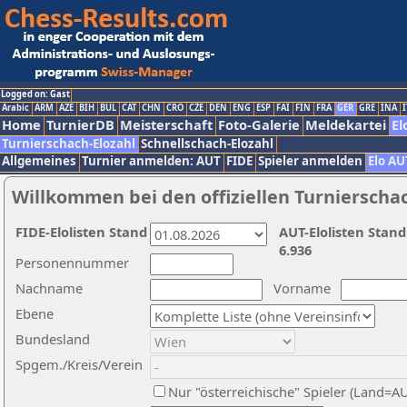
Logged on: Gast
Arabic
ARM
AZE
BIH
BUL
CAT
CHN
CRO
CZE
DEN
ENG
ESP
FAI
FIN
FRA
GER
GRE
INA
I
Home
TurnierDB
Meisterschaft
Foto-Galerie
Meldekartei
El
Turnierschach-Elozahl
Schnellschach-Elozahl
Allgemeines
Turnier anmelden: AUT
FIDE
Spieler anmelden
Elo AU
Willkommen bei den offiziellen Turnierscha
FIDE-Elolisten Stand
AUT-Elolisten Stand
6.936
Personennummer
Nachname
Vorname
Ebene
Bundesland
Spgem./Kreis/Verein
Nur "österreichische" Spieler (Land=A