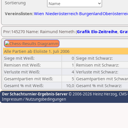
Sortierung
Vereinslisten:
Wien
Niederösterreich
Burgenland
Oberösterrei
Pnr:145270 Name: Raimund Nemeth (
Grafik Elo-Zeitreihe
,
Graf
Alle Partien ab Eloliste 1. Juli 2006
Siege mit Weiß:
0
Siege mit Schwarz:
Remisen mit Weiß:
1
Remisen mit Schwarz:
Verluste mit Weiß:
4
Verluste mit Schwarz:
Gesamtpartien mit Weiß:
5
Gesamtpartien mit Schwar
Gesamt % mit Weiß:
10,0
Gesamt % mit Schwarz:
Der Schachturnier-Ergebnis-Server
© 2006-2026 Heinz Herzog
, CMS
Impressum / Nutzungsbedingungen