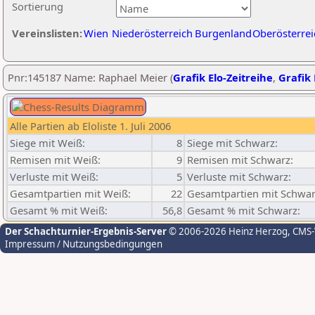
Sortierung
Vereinslisten:
Wien
Niederösterreich
Burgenland
Oberösterrei
Pnr:145187 Name: Raphael Meier (
Grafik Elo-Zeitreihe
,
Grafik 
Alle Partien ab Eloliste 1. Juli 2006
Siege mit Weiß:
8
Siege mit Schwarz:
Remisen mit Weiß:
9
Remisen mit Schwarz:
Verluste mit Weiß:
5
Verluste mit Schwarz:
Gesamtpartien mit Weiß:
22
Gesamtpartien mit Schwar
Gesamt % mit Weiß:
56,8
Gesamt % mit Schwarz:
Der Schachturnier-Ergebnis-Server
© 2006-2026 Heinz Herzog
, CMS
Impressum / Nutzungsbedingungen