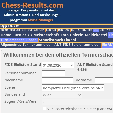
Logged on: Gast
Arabic
ARM
AZE
BIH
BUL
CAT
CHN
CRO
CZE
DEN
ENG
ESP
FAI
FIN
FRA
GER
GRE
INA
I
Home
TurnierDB
Meisterschaft
Foto-Galerie
Meldekartei
El
Turnierschach-Elozahl
Schnellschach-Elozahl
Allgemeines
Turnier anmelden: AUT
FIDE
Spieler anmelden
Elo AU
Willkommen bei den offiziellen Turnierscha
FIDE-Elolisten Stand
AUT-Elolisten Stand
6.936
Personennummer
Nachname
Vorname
Ebene
Bundesland
Spgem./Kreis/Verein
Nur "österreichische" Spieler (Land=A