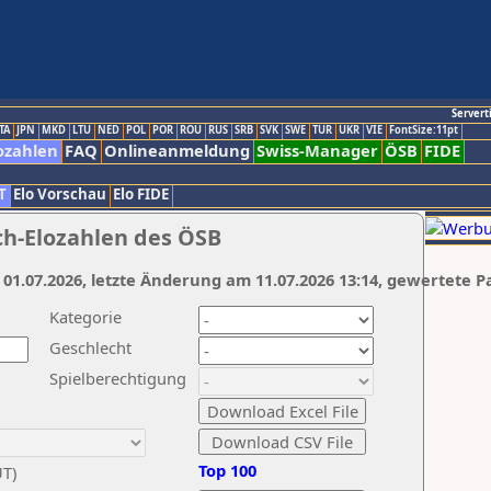
Servert
TA
JPN
MKD
LTU
NED
POL
POR
ROU
RUS
SRB
SVK
SWE
TUR
UKR
VIE
FontSize:11pt
ozahlen
FAQ
Onlineanmeldung
Swiss-Manager
ÖSB
FIDE
T
Elo Vorschau
Elo FIDE
ch-Elozahlen des ÖSB
 01.07.2026, letzte Änderung am 11.07.2026 13:14, gewertete P
Kategorie
Geschlecht
Spielberechtigung
Top 100
UT)