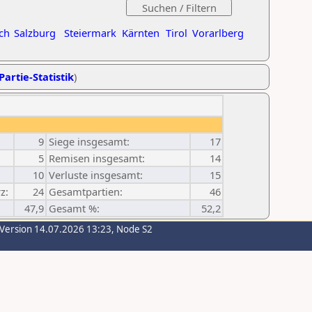
ch
Salzburg
Steiermark
Kärnten
Tirol
Vorarlberg
Partie-Statistik
)
9
Siege insgesamt:
17
5
Remisen insgesamt:
14
10
Verluste insgesamt:
15
z:
24
Gesamtpartien:
46
47,9
Gesamt %:
52,2
-Version 14.07.2026 13:23, Node S2