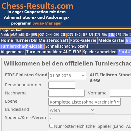
Logged on: Gast
Arabic
ARM
AZE
BIH
BUL
CAT
CHN
CRO
CZE
DEN
ENG
ESP
FAI
FIN
FRA
GER
GRE
INA
I
Home
TurnierDB
Meisterschaft
Foto-Galerie
Meldekartei
El
Turnierschach-Elozahl
Schnellschach-Elozahl
Allgemeines
Turnier anmelden: AUT
FIDE
Spieler anmelden
Elo AU
Willkommen bei den offiziellen Turnierscha
FIDE-Elolisten Stand
AUT-Elolisten Stand
6.936
Personennummer
Nachname
Vorname
Ebene
Bundesland
Spgem./Kreis/Verein
Nur "österreichische" Spieler (Land=A