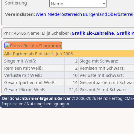
Sortierung
Vereinslisten:
Wien
Niederösterreich
Burgenland
Oberösterrei
Pnr:145185 Name: Elija Scheiber (
Grafik Elo-Zeitreihe
,
Grafik P
Alle Partien ab Eloliste 1. Juli 2006
Siege mit Weiß:
2
Siege mit Schwarz:
Remisen mit Weiß:
2
Remisen mit Schwarz:
Verluste mit Weiß:
10
Verluste mit Schwarz:
Gesamtpartien mit Weiß:
14
Gesamtpartien mit Schwar
Gesamt % mit Weiß:
21,4
Gesamt % mit Schwarz:
Der Schachturnier-Ergebnis-Server
© 2006-2026 Heinz Herzog
, CMS
Impressum / Nutzungsbedingungen