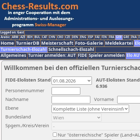
Logged on: Gast
Arabic
ARM
AZE
BIH
BUL
CAT
CHN
CRO
CZE
DEN
ENG
ESP
FAI
FIN
FRA
GER
GRE
INA
I
Home
TurnierDB
Meisterschaft
Foto-Galerie
Meldekartei
El
Turnierschach-Elozahl
Schnellschach-Elozahl
Allgemeines
Turnier anmelden: AUT
FIDE
Spieler anmelden
Elo AU
Willkommen bei den offiziellen Turnierscha
FIDE-Elolisten Stand
AUT-Elolisten Stand
6.936
Personennummer
Nachname
Vorname
Ebene
Bundesland
Spgem./Kreis/Verein
Nur "österreichische" Spieler (Land=A