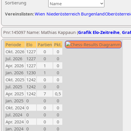
Sortierung
Vereinslisten:
Wien
Niederösterreich
Burgenland
Oberösterrei
Pnr:145097 Name: Mathias Kappaun (
Grafik Elo-Zeitreihe
,
Graf
Periode
Elo
Partien
Pkt.
Okt. 2026
1227
0
0
Jul. 2026
1227
0
0
Apr. 2026
1227
1
0
Jan. 2026
1230
1
0
Okt. 2025
1242
0
0
Jul. 2025
1242
0
0
Apr. 2025
1242
7
0,5
Jan. 2025
0
0
0
Okt. 2024
0
0
0
Jul. 2024
0
0
0
Apr. 2024
0
0
0
Jan. 2024
0
0
0