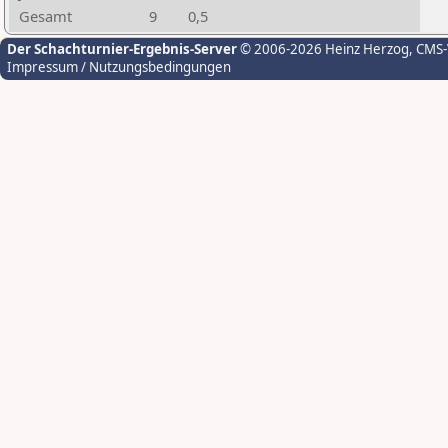
Gesamt
9
0,5
Der Schachturnier-Ergebnis-Server
© 2006-2026 Heinz Herzog
, CMS
Impressum / Nutzungsbedingungen