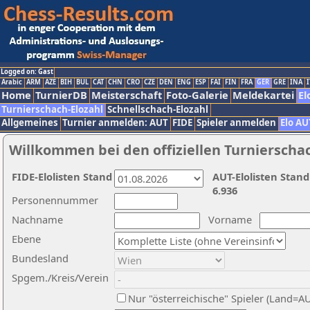
Logged on: Gast
Arabic
ARM
AZE
BIH
BUL
CAT
CHN
CRO
CZE
DEN
ENG
ESP
FAI
FIN
FRA
GER
GRE
INA
I
Home
TurnierDB
Meisterschaft
Foto-Galerie
Meldekartei
El
Turnierschach-Elozahl
Schnellschach-Elozahl
Allgemeines
Turnier anmelden: AUT
FIDE
Spieler anmelden
Elo AU
Willkommen bei den offiziellen Turnierscha
FIDE-Elolisten Stand
AUT-Elolisten Stand
6.936
Personennummer
Nachname
Vorname
Ebene
Bundesland
Spgem./Kreis/Verein
Nur "österreichische" Spieler (Land=A