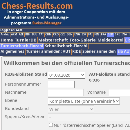
Logged on: Gast
Arabic
ARM
AZE
BIH
BUL
CAT
CHN
CRO
CZE
DEN
ENG
ESP
FAI
FIN
FRA
GER
GRE
INA
I
Home
TurnierDB
Meisterschaft
Foto-Galerie
Meldekartei
El
Turnierschach-Elozahl
Schnellschach-Elozahl
Allgemeines
Turnier anmelden: AUT
FIDE
Spieler anmelden
Elo AU
Willkommen bei den offiziellen Turnierscha
FIDE-Elolisten Stand
AUT-Elolisten Stand
6.936
Personennummer
Nachname
Vorname
Ebene
Bundesland
Spgem./Kreis/Verein
Nur "österreichische" Spieler (Land=A