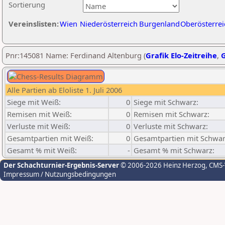
Sortierung
Vereinslisten:
Wien
Niederösterreich
Burgenland
Oberösterrei
Pnr:145081 Name: Ferdinand Altenburg (
Grafik Elo-Zeitreihe
,
G
Alle Partien ab Eloliste 1. Juli 2006
Siege mit Weiß:
0
Siege mit Schwarz:
Remisen mit Weiß:
0
Remisen mit Schwarz:
Verluste mit Weiß:
0
Verluste mit Schwarz:
Gesamtpartien mit Weiß:
0
Gesamtpartien mit Schwar
Gesamt % mit Weiß:
-
Gesamt % mit Schwarz:
Der Schachturnier-Ergebnis-Server
© 2006-2026 Heinz Herzog
, CMS
Impressum / Nutzungsbedingungen