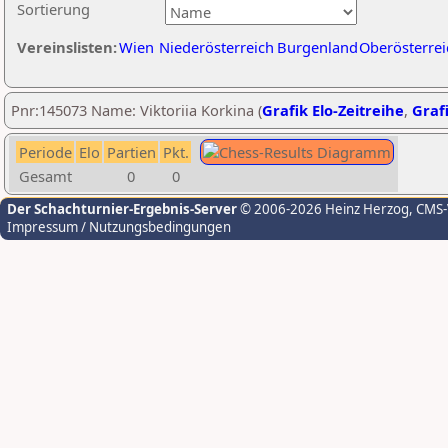
Sortierung
Vereinslisten:
Wien
Niederösterreich
Burgenland
Oberösterrei
Pnr:145073 Name: Viktoriia Korkina (
Grafik Elo-Zeitreihe
,
Grafi
Periode
Elo
Partien
Pkt.
Gesamt
0
0
Der Schachturnier-Ergebnis-Server
© 2006-2026 Heinz Herzog
, CMS
Impressum / Nutzungsbedingungen