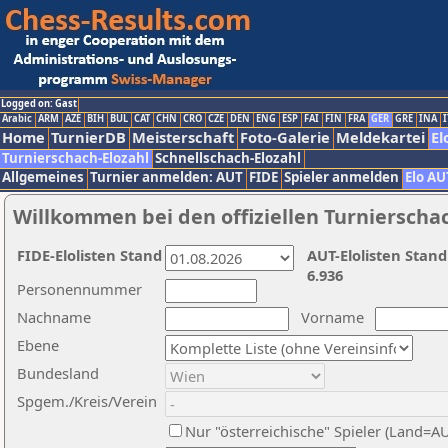
Logged on: Gast
Arabic
ARM
AZE
BIH
BUL
CAT
CHN
CRO
CZE
DEN
ENG
ESP
FAI
FIN
FRA
GER
GRE
INA
I
Home
TurnierDB
Meisterschaft
Foto-Galerie
Meldekartei
El
Turnierschach-Elozahl
Schnellschach-Elozahl
Allgemeines
Turnier anmelden: AUT
FIDE
Spieler anmelden
Elo AU
Willkommen bei den offiziellen Turnierscha
FIDE-Elolisten Stand
AUT-Elolisten Stand
6.936
Personennummer
Nachname
Vorname
Ebene
Bundesland
Spgem./Kreis/Verein
Nur "österreichische" Spieler (Land=A