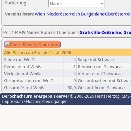
Sortierung
Vereinslisten:
Wien
Niederösterreich
Burgenland
Oberösterrei
Pnr:144949 Name: Roman Thuerauer (
Grafik Elo-Zeitreihe
,
Gra
Alle Partien ab Eloliste 1. Juli 2006
Siege mit Weiß:
4
Siege mit Schwarz:
Remisen mit Weiß:
1
Remisen mit Schwarz:
Verluste mit Weiß:
4
Verluste mit Schwarz:
Gesamtpartien mit Weiß:
9
Gesamtpartien mit Schwar
Gesamt % mit Weiß:
50,0
Gesamt % mit Schwarz:
Der Schachturnier-Ergebnis-Server
© 2006-2026 Heinz Herzog
, CMS
Impressum / Nutzungsbedingungen