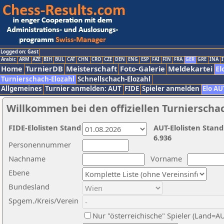
Logged on: Gast
Arabic
ARM
AZE
BIH
BUL
CAT
CHN
CRO
CZE
DEN
ENG
ESP
FAI
FIN
FRA
GER
GRE
INA
I
Home
TurnierDB
Meisterschaft
Foto-Galerie
Meldekartei
El
Turnierschach-Elozahl
Schnellschach-Elozahl
Allgemeines
Turnier anmelden: AUT
FIDE
Spieler anmelden
Elo AU
Willkommen bei den offiziellen Turnierscha
FIDE-Elolisten Stand
AUT-Elolisten Stand
6.936
Personennummer
Nachname
Vorname
Ebene
Bundesland
Spgem./Kreis/Verein
Nur "österreichische" Spieler (Land=A