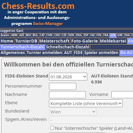
Logged on: Gast
Arabic
ARM
AZE
BIH
BUL
CAT
CHN
CRO
CZE
DEN
ENG
ESP
FAI
FIN
FRA
GER
GRE
INA
I
Home
TurnierDB
Meisterschaft
Foto-Galerie
Meldekartei
El
Turnierschach-Elozahl
Schnellschach-Elozahl
Allgemeines
Turnier anmelden: AUT
FIDE
Spieler anmelden
Elo AU
Willkommen bei den offiziellen Turnierscha
FIDE-Elolisten Stand
AUT-Elolisten Stand
6.936
Personennummer
Nachname
Vorname
Ebene
Bundesland
Spgem./Kreis/Verein
Nur "österreichische" Spieler (Land=A