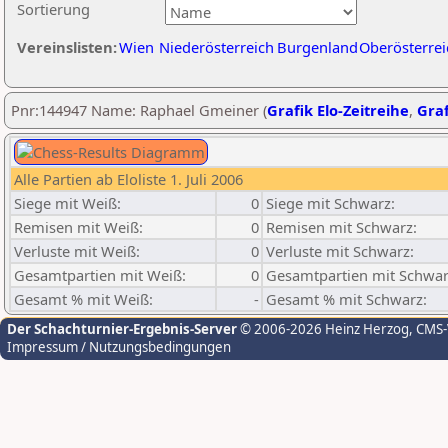
Sortierung
Vereinslisten:
Wien
Niederösterreich
Burgenland
Oberösterrei
Pnr:144947 Name: Raphael Gmeiner (
Grafik Elo-Zeitreihe
,
Graf
Alle Partien ab Eloliste 1. Juli 2006
Siege mit Weiß:
0
Siege mit Schwarz:
Remisen mit Weiß:
0
Remisen mit Schwarz:
Verluste mit Weiß:
0
Verluste mit Schwarz:
Gesamtpartien mit Weiß:
0
Gesamtpartien mit Schwar
Gesamt % mit Weiß:
-
Gesamt % mit Schwarz:
Der Schachturnier-Ergebnis-Server
© 2006-2026 Heinz Herzog
, CMS
Impressum / Nutzungsbedingungen