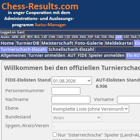
Logged on: Gast
Arabic
ARM
AZE
BIH
BUL
CAT
CHN
CRO
CZE
DEN
ENG
ESP
FAI
FIN
FRA
GER
GRE
INA
I
Home
TurnierDB
Meisterschaft
Foto-Galerie
Meldekartei
El
Turnierschach-Elozahl
Schnellschach-Elozahl
Allgemeines
Turnier anmelden: AUT
FIDE
Spieler anmelden
Elo AU
Willkommen bei den offiziellen Turnierscha
FIDE-Elolisten Stand
AUT-Elolisten Stand
6.936
Personennummer
Nachname
Vorname
Ebene
Bundesland
Spgem./Kreis/Verein
Nur "österreichische" Spieler (Land=A