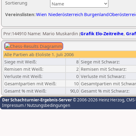
Sortierung
Vereinslisten:
Wien
Niederösterreich
Burgenland
Oberösterrei
Pnr:144910 Name: Mario Muskardin (
Grafik Elo-Zeitreihe
,
Graf
Alle Partien ab Eloliste 1. Juli 2006
Siege mit Weiß:
8
Siege mit Schwarz:
Remisen mit Weiß:
2
Remisen mit Schwarz:
Verluste mit Weiß:
0
Verluste mit Schwarz:
Gesamtpartien mit Weiß:
10
Gesamtpartien mit Schwar
Gesamt % mit Weiß:
90,0
Gesamt % mit Schwarz:
Der Schachturnier-Ergebnis-Server
© 2006-2026 Heinz Herzog
, CMS
Impressum / Nutzungsbedingungen