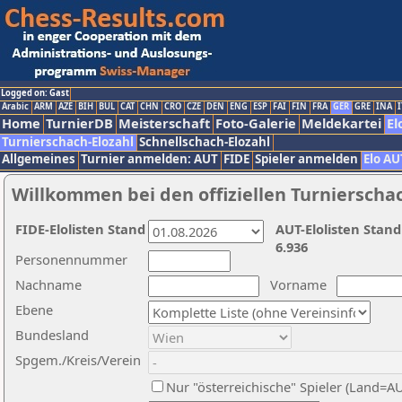
Logged on: Gast
Arabic
ARM
AZE
BIH
BUL
CAT
CHN
CRO
CZE
DEN
ENG
ESP
FAI
FIN
FRA
GER
GRE
INA
I
Home
TurnierDB
Meisterschaft
Foto-Galerie
Meldekartei
El
Turnierschach-Elozahl
Schnellschach-Elozahl
Allgemeines
Turnier anmelden: AUT
FIDE
Spieler anmelden
Elo AU
Willkommen bei den offiziellen Turnierscha
FIDE-Elolisten Stand
AUT-Elolisten Stand
6.936
Personennummer
Nachname
Vorname
Ebene
Bundesland
Spgem./Kreis/Verein
Nur "österreichische" Spieler (Land=A