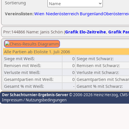
Sortierung
Vereinslisten:
Wien
Niederösterreich
Burgenland
Oberösterrei
Pnr:144866 Name: Janis Schön (
Grafik Elo-Zeitreihe
,
Grafik Par
Alle Partien ab Eloliste 1. Juli 2006
Siege mit Weiß:
0
Siege mit Schwarz:
Remisen mit Weiß:
0
Remisen mit Schwarz:
Verluste mit Weiß:
0
Verluste mit Schwarz:
Gesamtpartien mit Weiß:
0
Gesamtpartien mit Schwar
Gesamt % mit Weiß:
-
Gesamt % mit Schwarz:
Der Schachturnier-Ergebnis-Server
© 2006-2026 Heinz Herzog
, CMS
Impressum / Nutzungsbedingungen