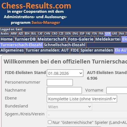
Logged on: Gast
Arabic
ARM
AZE
BIH
BUL
CAT
CHN
CRO
CZE
DEN
ENG
ESP
FAI
FIN
FRA
GER
GRE
INA
I
Home
TurnierDB
Meisterschaft
Foto-Galerie
Meldekartei
El
Turnierschach-Elozahl
Schnellschach-Elozahl
Allgemeines
Turnier anmelden: AUT
FIDE
Spieler anmelden
Elo AU
Willkommen bei den offiziellen Turnierscha
FIDE-Elolisten Stand
AUT-Elolisten Stand
6.936
Personennummer
Nachname
Vorname
Ebene
Bundesland
Spgem./Kreis/Verein
Nur "österreichische" Spieler (Land=A