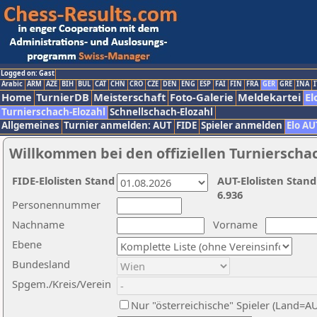
Logged on: Gast
Arabic
ARM
AZE
BIH
BUL
CAT
CHN
CRO
CZE
DEN
ENG
ESP
FAI
FIN
FRA
GER
GRE
INA
I
Home
TurnierDB
Meisterschaft
Foto-Galerie
Meldekartei
El
Turnierschach-Elozahl
Schnellschach-Elozahl
Allgemeines
Turnier anmelden: AUT
FIDE
Spieler anmelden
Elo AU
Willkommen bei den offiziellen Turnierscha
FIDE-Elolisten Stand
AUT-Elolisten Stand
6.936
Personennummer
Nachname
Vorname
Ebene
Bundesland
Spgem./Kreis/Verein
Nur "österreichische" Spieler (Land=A