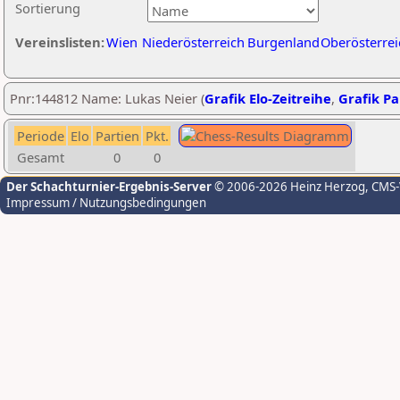
Sortierung
Vereinslisten:
Wien
Niederösterreich
Burgenland
Oberösterrei
Pnr:144812 Name: Lukas Neier (
Grafik Elo-Zeitreihe
,
Grafik Par
Periode
Elo
Partien
Pkt.
Gesamt
0
0
Der Schachturnier-Ergebnis-Server
© 2006-2026 Heinz Herzog
, CMS
Impressum / Nutzungsbedingungen