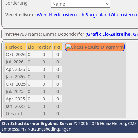
Sortierung
Vereinslisten:
Wien
Niederösterreich
Burgenland
Oberösterrei
Pnr:144788 Name: Emma Bösendorfer (
Grafik Elo-Zeitreihe
,
Gr
Periode
Elo
Partien
Pkt.
Okt. 2026
0
0
0
Jul. 2026
0
0
0
Apr. 2026
0
0
0
Jan. 2026
0
0
0
Okt. 2025
0
0
0
Jul. 2025
0
0
0
Apr. 2025
0
0
0
Jan. 2025
0
0
0
Gesamt
0
0
Der Schachturnier-Ergebnis-Server
© 2006-2026 Heinz Herzog
, CMS
Impressum / Nutzungsbedingungen