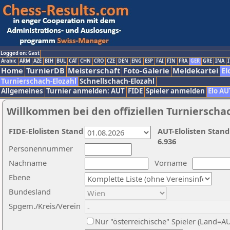
Logged on: Gast
Arabic
ARM
AZE
BIH
BUL
CAT
CHN
CRO
CZE
DEN
ENG
ESP
FAI
FIN
FRA
GER
GRE
INA
I
Home
TurnierDB
Meisterschaft
Foto-Galerie
Meldekartei
El
Turnierschach-Elozahl
Schnellschach-Elozahl
Allgemeines
Turnier anmelden: AUT
FIDE
Spieler anmelden
Elo AU
Willkommen bei den offiziellen Turnierscha
FIDE-Elolisten Stand
AUT-Elolisten Stand
6.936
Personennummer
Nachname
Vorname
Ebene
Bundesland
Spgem./Kreis/Verein
Nur "österreichische" Spieler (Land=A