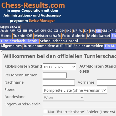
Logged on: Gast
Arabic
ARM
AZE
BIH
BUL
CAT
CHN
CRO
CZE
DEN
ENG
ESP
FAI
FIN
FRA
GER
GRE
INA
I
Home
TurnierDB
Meisterschaft
Foto-Galerie
Meldekartei
El
Turnierschach-Elozahl
Schnellschach-Elozahl
Allgemeines
Turnier anmelden: AUT
FIDE
Spieler anmelden
Elo AU
Willkommen bei den offiziellen Turnierscha
FIDE-Elolisten Stand
AUT-Elolisten Stand
6.936
Personennummer
Nachname
Vorname
Ebene
Bundesland
Spgem./Kreis/Verein
Nur "österreichische" Spieler (Land=A