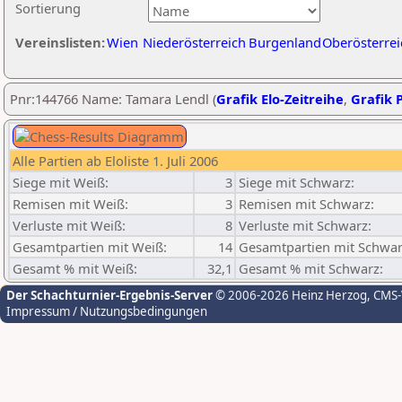
Sortierung
Vereinslisten:
Wien
Niederösterreich
Burgenland
Oberösterrei
Pnr:144766 Name: Tamara Lendl (
Grafik Elo-Zeitreihe
,
Grafik P
Alle Partien ab Eloliste 1. Juli 2006
Siege mit Weiß:
3
Siege mit Schwarz:
Remisen mit Weiß:
3
Remisen mit Schwarz:
Verluste mit Weiß:
8
Verluste mit Schwarz:
Gesamtpartien mit Weiß:
14
Gesamtpartien mit Schwar
Gesamt % mit Weiß:
32,1
Gesamt % mit Schwarz:
Der Schachturnier-Ergebnis-Server
© 2006-2026 Heinz Herzog
, CMS
Impressum / Nutzungsbedingungen