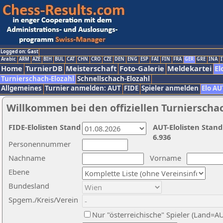
Logged on: Gast
Arabic
ARM
AZE
BIH
BUL
CAT
CHN
CRO
CZE
DEN
ENG
ESP
FAI
FIN
FRA
GER
GRE
INA
I
Home
TurnierDB
Meisterschaft
Foto-Galerie
Meldekartei
El
Turnierschach-Elozahl
Schnellschach-Elozahl
Allgemeines
Turnier anmelden: AUT
FIDE
Spieler anmelden
Elo AU
Willkommen bei den offiziellen Turnierscha
FIDE-Elolisten Stand
AUT-Elolisten Stand
6.936
Personennummer
Nachname
Vorname
Ebene
Bundesland
Spgem./Kreis/Verein
Nur "österreichische" Spieler (Land=A