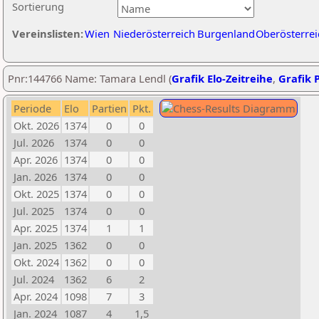
Sortierung
Vereinslisten:
Wien
Niederösterreich
Burgenland
Oberösterrei
Pnr:144766 Name: Tamara Lendl (
Grafik Elo-Zeitreihe
,
Grafik P
Periode
Elo
Partien
Pkt.
Okt. 2026
1374
0
0
Jul. 2026
1374
0
0
Apr. 2026
1374
0
0
Jan. 2026
1374
0
0
Okt. 2025
1374
0
0
Jul. 2025
1374
0
0
Apr. 2025
1374
1
1
Jan. 2025
1362
0
0
Okt. 2024
1362
0
0
Jul. 2024
1362
6
2
Apr. 2024
1098
7
3
Jan. 2024
1087
4
1,5