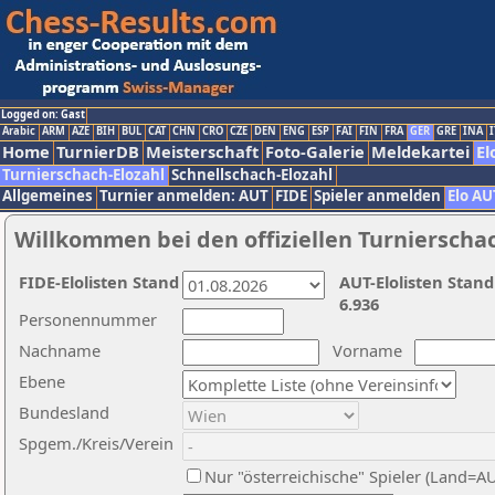
Logged on: Gast
Arabic
ARM
AZE
BIH
BUL
CAT
CHN
CRO
CZE
DEN
ENG
ESP
FAI
FIN
FRA
GER
GRE
INA
I
Home
TurnierDB
Meisterschaft
Foto-Galerie
Meldekartei
El
Turnierschach-Elozahl
Schnellschach-Elozahl
Allgemeines
Turnier anmelden: AUT
FIDE
Spieler anmelden
Elo AU
Willkommen bei den offiziellen Turnierscha
FIDE-Elolisten Stand
AUT-Elolisten Stand
6.936
Personennummer
Nachname
Vorname
Ebene
Bundesland
Spgem./Kreis/Verein
Nur "österreichische" Spieler (Land=A