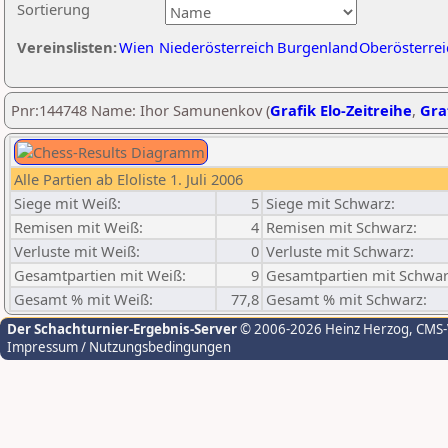
Sortierung
Vereinslisten:
Wien
Niederösterreich
Burgenland
Oberösterrei
Pnr:144748 Name: Ihor Samunenkov (
Grafik Elo-Zeitreihe
,
Graf
Alle Partien ab Eloliste 1. Juli 2006
Siege mit Weiß:
5
Siege mit Schwarz:
Remisen mit Weiß:
4
Remisen mit Schwarz:
Verluste mit Weiß:
0
Verluste mit Schwarz:
Gesamtpartien mit Weiß:
9
Gesamtpartien mit Schwar
Gesamt % mit Weiß:
77,8
Gesamt % mit Schwarz:
Der Schachturnier-Ergebnis-Server
© 2006-2026 Heinz Herzog
, CMS
Impressum / Nutzungsbedingungen