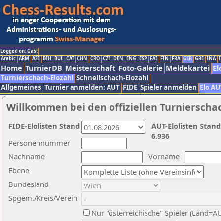
Logged on: Gast
Arabic
ARM
AZE
BIH
BUL
CAT
CHN
CRO
CZE
DEN
ENG
ESP
FAI
FIN
FRA
GER
GRE
INA
I
Home
TurnierDB
Meisterschaft
Foto-Galerie
Meldekartei
El
Turnierschach-Elozahl
Schnellschach-Elozahl
Allgemeines
Turnier anmelden: AUT
FIDE
Spieler anmelden
Elo AU
Willkommen bei den offiziellen Turnierscha
FIDE-Elolisten Stand
AUT-Elolisten Stand
6.936
Personennummer
Nachname
Vorname
Ebene
Bundesland
Spgem./Kreis/Verein
Nur "österreichische" Spieler (Land=A