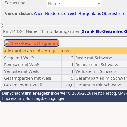
Sortierung
Vereinslisten:
Wien
Niederösterreich
Burgenland
Oberösterrei
Pnr:144724 Name: Thimo Baumgartner (
Grafik Elo-Zeitreihe
,
G
Alle Partien ab Eloliste 1. Juli 2006
Siege mit Weiß:
3
Siege mit Schwarz:
Remisen mit Weiß:
1
Remisen mit Schwarz:
Verluste mit Weiß:
1
Verluste mit Schwarz:
Gesamtpartien mit Weiß:
5
Gesamtpartien mit Schwar
Gesamt % mit Weiß:
70,0
Gesamt % mit Schwarz:
Der Schachturnier-Ergebnis-Server
© 2006-2026 Heinz Herzog
, CMS
Impressum / Nutzungsbedingungen