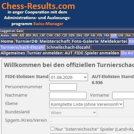
Logged on: Gast
Arabic
ARM
AZE
BIH
BUL
CAT
CHN
CRO
CZE
DEN
ENG
ESP
FAI
FIN
FRA
GER
GRE
INA
I
Home
TurnierDB
Meisterschaft
Foto-Galerie
Meldekartei
El
Turnierschach-Elozahl
Schnellschach-Elozahl
Allgemeines
Turnier anmelden: AUT
FIDE
Spieler anmelden
Elo AU
Willkommen bei den offiziellen Turnierscha
FIDE-Elolisten Stand
AUT-Elolisten Stand
6.936
Personennummer
Nachname
Vorname
Ebene
Bundesland
Spgem./Kreis/Verein
Nur "österreichische" Spieler (Land=A