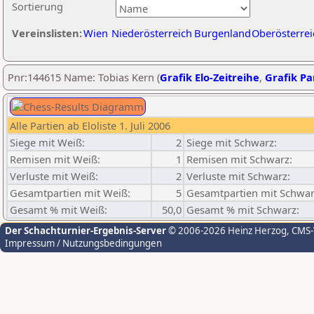
Sortierung
Vereinslisten:
Wien
Niederösterreich
Burgenland
Oberösterrei
Pnr:144615 Name: Tobias Kern (
Grafik Elo-Zeitreihe
,
Grafik Par
Alle Partien ab Eloliste 1. Juli 2006
Siege mit Weiß:
2
Siege mit Schwarz:
Remisen mit Weiß:
1
Remisen mit Schwarz:
Verluste mit Weiß:
2
Verluste mit Schwarz:
Gesamtpartien mit Weiß:
5
Gesamtpartien mit Schwar
Gesamt % mit Weiß:
50,0
Gesamt % mit Schwarz:
Der Schachturnier-Ergebnis-Server
© 2006-2026 Heinz Herzog
, CMS
Impressum / Nutzungsbedingungen