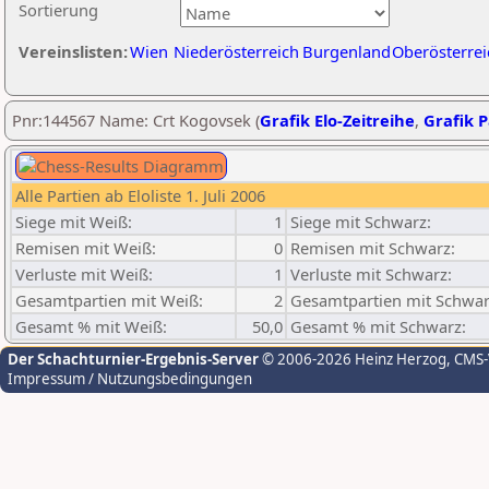
Sortierung
Vereinslisten:
Wien
Niederösterreich
Burgenland
Oberösterrei
Pnr:144567 Name: Crt Kogovsek (
Grafik Elo-Zeitreihe
,
Grafik P
Alle Partien ab Eloliste 1. Juli 2006
Siege mit Weiß:
1
Siege mit Schwarz:
Remisen mit Weiß:
0
Remisen mit Schwarz:
Verluste mit Weiß:
1
Verluste mit Schwarz:
Gesamtpartien mit Weiß:
2
Gesamtpartien mit Schwar
Gesamt % mit Weiß:
50,0
Gesamt % mit Schwarz:
Der Schachturnier-Ergebnis-Server
© 2006-2026 Heinz Herzog
, CMS
Impressum / Nutzungsbedingungen