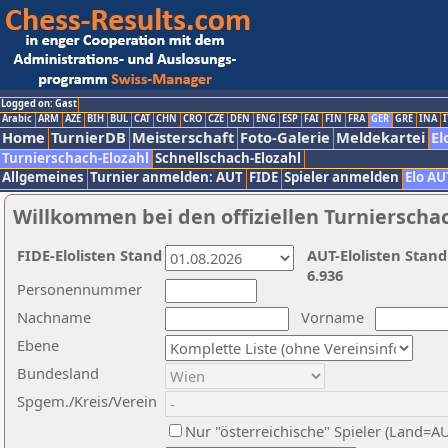
Logged on: Gast
Arabic
ARM
AZE
BIH
BUL
CAT
CHN
CRO
CZE
DEN
ENG
ESP
FAI
FIN
FRA
GER
GRE
INA
I
Home
TurnierDB
Meisterschaft
Foto-Galerie
Meldekartei
El
Turnierschach-Elozahl
Schnellschach-Elozahl
Allgemeines
Turnier anmelden: AUT
FIDE
Spieler anmelden
Elo AU
Willkommen bei den offiziellen Turnierscha
FIDE-Elolisten Stand
AUT-Elolisten Stand
6.936
Personennummer
Nachname
Vorname
Ebene
Bundesland
Spgem./Kreis/Verein
Nur "österreichische" Spieler (Land=A