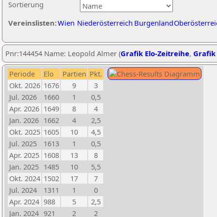
Sortierung
Vereinslisten:
Wien
Niederösterreich
Burgenland
Oberösterrei
Pnr:144454 Name: Leopold Almer (
Grafik Elo-Zeitreihe
,
Grafik 
Periode
Elo
Partien
Pkt.
Okt. 2026
1676
9
3
Jul. 2026
1660
1
0,5
Apr. 2026
1649
8
4
Jan. 2026
1662
4
2,5
Okt. 2025
1605
10
4,5
Jul. 2025
1613
1
0,5
Apr. 2025
1608
13
8
Jan. 2025
1485
10
5,5
Okt. 2024
1502
17
7
Jul. 2024
1311
1
0
Apr. 2024
988
5
2,5
Jan. 2024
921
2
2