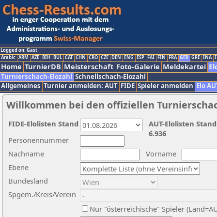
Logged on: Gast
Arabic
ARM
AZE
BIH
BUL
CAT
CHN
CRO
CZE
DEN
ENG
ESP
FAI
FIN
FRA
GER
GRE
INA
I
Home
TurnierDB
Meisterschaft
Foto-Galerie
Meldekartei
El
Turnierschach-Elozahl
Schnellschach-Elozahl
Allgemeines
Turnier anmelden: AUT
FIDE
Spieler anmelden
Elo AU
Willkommen bei den offiziellen Turnierscha
FIDE-Elolisten Stand
AUT-Elolisten Stand
6.936
Personennummer
Nachname
Vorname
Ebene
Bundesland
Spgem./Kreis/Verein
Nur "österreichische" Spieler (Land=A