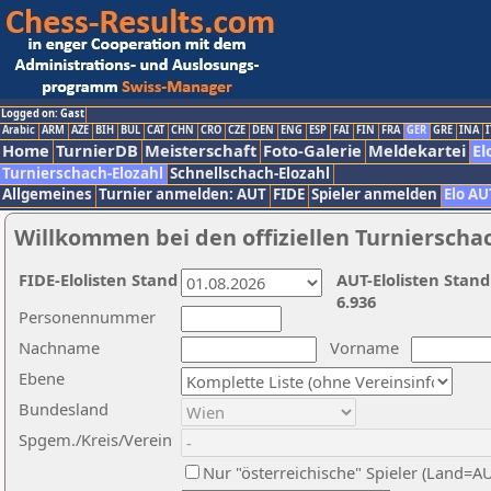
Logged on: Gast
Arabic
ARM
AZE
BIH
BUL
CAT
CHN
CRO
CZE
DEN
ENG
ESP
FAI
FIN
FRA
GER
GRE
INA
I
Home
TurnierDB
Meisterschaft
Foto-Galerie
Meldekartei
El
Turnierschach-Elozahl
Schnellschach-Elozahl
Allgemeines
Turnier anmelden: AUT
FIDE
Spieler anmelden
Elo AU
Willkommen bei den offiziellen Turnierscha
FIDE-Elolisten Stand
AUT-Elolisten Stand
6.936
Personennummer
Nachname
Vorname
Ebene
Bundesland
Spgem./Kreis/Verein
Nur "österreichische" Spieler (Land=A