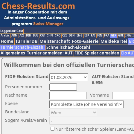
Logged on: Gast
Arabic
ARM
AZE
BIH
BUL
CAT
CHN
CRO
CZE
DEN
ENG
ESP
FAI
FIN
FRA
GER
GRE
INA
I
Home
TurnierDB
Meisterschaft
Foto-Galerie
Meldekartei
El
Turnierschach-Elozahl
Schnellschach-Elozahl
Allgemeines
Turnier anmelden: AUT
FIDE
Spieler anmelden
Elo AU
Willkommen bei den offiziellen Turnierscha
FIDE-Elolisten Stand
AUT-Elolisten Stand
6.936
Personennummer
Nachname
Vorname
Ebene
Bundesland
Spgem./Kreis/Verein
Nur "österreichische" Spieler (Land=A