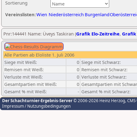
Sortierung
Vereinslisten:
Wien
Niederösterreich
Burgenland
Oberösterrei
Pnr:144441 Name: Üveys Taskiran (
Grafik Elo-Zeitreihe
,
Grafik 
Alle Partien ab Eloliste 1. Juli 2006
Siege mit Weiß:
0
Siege mit Schwarz:
Remisen mit Weiß:
0
Remisen mit Schwarz:
Verluste mit Weiß:
0
Verluste mit Schwarz:
Gesamtpartien mit Weiß:
0
Gesamtpartien mit Schwar
Gesamt % mit Weiß:
-
Gesamt % mit Schwarz:
Der Schachturnier-Ergebnis-Server
© 2006-2026 Heinz Herzog
, CMS
Impressum / Nutzungsbedingungen