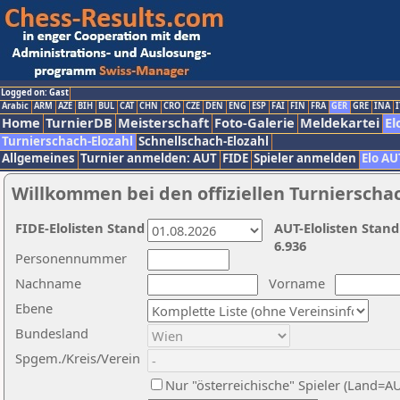
Logged on: Gast
Arabic
ARM
AZE
BIH
BUL
CAT
CHN
CRO
CZE
DEN
ENG
ESP
FAI
FIN
FRA
GER
GRE
INA
I
Home
TurnierDB
Meisterschaft
Foto-Galerie
Meldekartei
El
Turnierschach-Elozahl
Schnellschach-Elozahl
Allgemeines
Turnier anmelden: AUT
FIDE
Spieler anmelden
Elo AU
Willkommen bei den offiziellen Turnierscha
FIDE-Elolisten Stand
AUT-Elolisten Stand
6.936
Personennummer
Nachname
Vorname
Ebene
Bundesland
Spgem./Kreis/Verein
Nur "österreichische" Spieler (Land=A