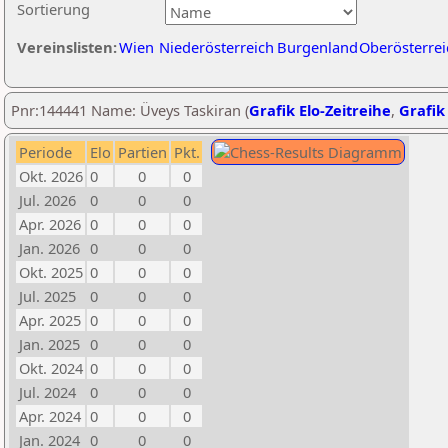
Sortierung
Vereinslisten:
Wien
Niederösterreich
Burgenland
Oberösterrei
Pnr:144441 Name: Üveys Taskiran (
Grafik Elo-Zeitreihe
,
Grafik 
Periode
Elo
Partien
Pkt.
Okt. 2026
0
0
0
Jul. 2026
0
0
0
Apr. 2026
0
0
0
Jan. 2026
0
0
0
Okt. 2025
0
0
0
Jul. 2025
0
0
0
Apr. 2025
0
0
0
Jan. 2025
0
0
0
Okt. 2024
0
0
0
Jul. 2024
0
0
0
Apr. 2024
0
0
0
Jan. 2024
0
0
0