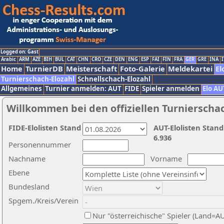
Logged on: Gast
Arabic
ARM
AZE
BIH
BUL
CAT
CHN
CRO
CZE
DEN
ENG
ESP
FAI
FIN
FRA
GER
GRE
INA
I
Home
TurnierDB
Meisterschaft
Foto-Galerie
Meldekartei
El
Turnierschach-Elozahl
Schnellschach-Elozahl
Allgemeines
Turnier anmelden: AUT
FIDE
Spieler anmelden
Elo AU
Willkommen bei den offiziellen Turnierscha
FIDE-Elolisten Stand
AUT-Elolisten Stand
6.936
Personennummer
Nachname
Vorname
Ebene
Bundesland
Spgem./Kreis/Verein
Nur "österreichische" Spieler (Land=A