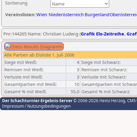
Sortierung
Vereinslisten:
Wien
Niederösterreich
Burgenland
Oberösterrei
Pnr:144265 Name: Christian Ludwig (
Grafik Elo-Zeitreihe
,
Graf
Alle Partien ab Eloliste 1. Juli 2006
Siege mit Weiß:
4
Siege mit Schwarz:
Remisen mit Weiß:
3
Remisen mit Schwarz:
Verluste mit Weiß:
3
Verluste mit Schwarz:
Gesamtpartien mit Weiß:
10
Gesamtpartien mit Schwar
Gesamt % mit Weiß:
55,0
Gesamt % mit Schwarz:
Der Schachturnier-Ergebnis-Server
© 2006-2026 Heinz Herzog
, CMS
Impressum / Nutzungsbedingungen