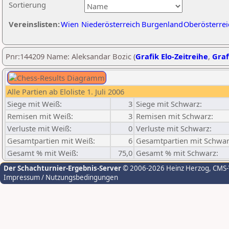
Sortierung
Vereinslisten:
Wien
Niederösterreich
Burgenland
Oberösterrei
Pnr:144209 Name: Aleksandar Bozic (
Grafik Elo-Zeitreihe
,
Graf
Alle Partien ab Eloliste 1. Juli 2006
Siege mit Weiß:
3
Siege mit Schwarz:
Remisen mit Weiß:
3
Remisen mit Schwarz:
Verluste mit Weiß:
0
Verluste mit Schwarz:
Gesamtpartien mit Weiß:
6
Gesamtpartien mit Schwar
Gesamt % mit Weiß:
75,0
Gesamt % mit Schwarz:
Der Schachturnier-Ergebnis-Server
© 2006-2026 Heinz Herzog
, CMS
Impressum / Nutzungsbedingungen