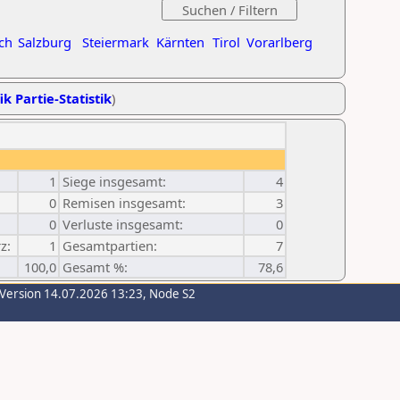
ch
Salzburg
Steiermark
Kärnten
Tirol
Vorarlberg
ik Partie-Statistik
)
1
Siege insgesamt:
4
0
Remisen insgesamt:
3
0
Verluste insgesamt:
0
z:
1
Gesamtpartien:
7
100,0
Gesamt %:
78,6
-Version 14.07.2026 13:23, Node S2