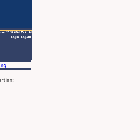
ime 07.08.2026 15:21:46
Login
Logout
artien: