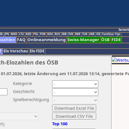
Servert
TA
JPN
MKD
LTU
NED
POL
POR
ROU
RUS
SRB
SVK
SWE
TUR
UKR
VIE
FontSize:11pt
ozahlen
FAQ
Onlineanmeldung
Swiss-Manager
ÖSB
FIDE
T
Elo Vorschau
Elo FIDE
ch-Elozahlen des ÖSB
 01.07.2026, letzte Änderung am 11.07.2026 13:14, gewertete P
Kategorie
Geschlecht
Spielberechtigung
Top 100
UT)