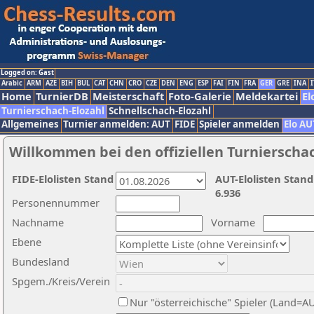
Logged on: Gast
Arabic
ARM
AZE
BIH
BUL
CAT
CHN
CRO
CZE
DEN
ENG
ESP
FAI
FIN
FRA
GER
GRE
INA
I
Home
TurnierDB
Meisterschaft
Foto-Galerie
Meldekartei
El
Turnierschach-Elozahl
Schnellschach-Elozahl
Allgemeines
Turnier anmelden: AUT
FIDE
Spieler anmelden
Elo AU
Willkommen bei den offiziellen Turnierscha
FIDE-Elolisten Stand
AUT-Elolisten Stand
6.936
Personennummer
Nachname
Vorname
Ebene
Bundesland
Spgem./Kreis/Verein
Nur "österreichische" Spieler (Land=A