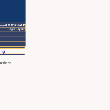
ime 08.08.2026 18:03:46
Login
Logout
artien: