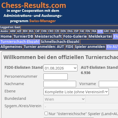
Logged on: Gast
Arabic
ARM
AZE
BIH
BUL
CAT
CHN
CRO
CZE
DEN
ENG
ESP
FAI
FIN
FRA
GER
GRE
INA
I
Home
TurnierDB
Meisterschaft
Foto-Galerie
Meldekartei
El
Turnierschach-Elozahl
Schnellschach-Elozahl
Allgemeines
Turnier anmelden: AUT
FIDE
Spieler anmelden
Elo AU
Willkommen bei den offiziellen Turnierscha
FIDE-Elolisten Stand
AUT-Elolisten Stand
6.936
Personennummer
Nachname
Vorname
Ebene
Bundesland
Spgem./Kreis/Verein
Nur "österreichische" Spieler (Land=A