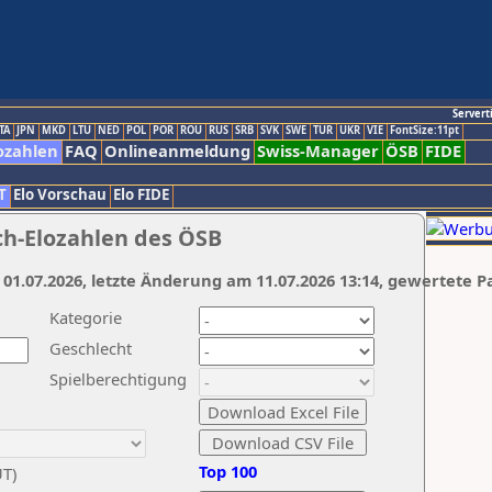
Servert
TA
JPN
MKD
LTU
NED
POL
POR
ROU
RUS
SRB
SVK
SWE
TUR
UKR
VIE
FontSize:11pt
ozahlen
FAQ
Onlineanmeldung
Swiss-Manager
ÖSB
FIDE
T
Elo Vorschau
Elo FIDE
ch-Elozahlen des ÖSB
 01.07.2026, letzte Änderung am 11.07.2026 13:14, gewertete P
Kategorie
Geschlecht
Spielberechtigung
Top 100
UT)