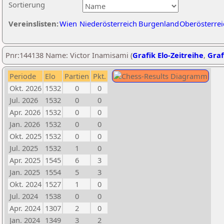
Sortierung
Vereinslisten:
Wien
Niederösterreich
Burgenland
Oberösterrei
Pnr:144138 Name: Victor Inamisami (
Grafik Elo-Zeitreihe
,
Graf
Periode
Elo
Partien
Pkt.
Okt. 2026
1532
0
0
Jul. 2026
1532
0
0
Apr. 2026
1532
0
0
Jan. 2026
1532
0
0
Okt. 2025
1532
0
0
Jul. 2025
1532
1
0
Apr. 2025
1545
6
3
Jan. 2025
1554
5
3
Okt. 2024
1527
1
0
Jul. 2024
1538
0
0
Apr. 2024
1307
2
0
Jan. 2024
1349
3
2