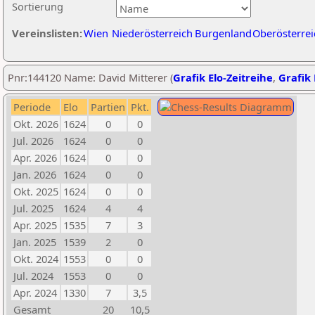
Sortierung
Vereinslisten:
Wien
Niederösterreich
Burgenland
Oberösterrei
Pnr:144120 Name: David Mitterer (
Grafik Elo-Zeitreihe
,
Grafik 
Periode
Elo
Partien
Pkt.
Okt. 2026
1624
0
0
Jul. 2026
1624
0
0
Apr. 2026
1624
0
0
Jan. 2026
1624
0
0
Okt. 2025
1624
0
0
Jul. 2025
1624
4
4
Apr. 2025
1535
7
3
Jan. 2025
1539
2
0
Okt. 2024
1553
0
0
Jul. 2024
1553
0
0
Apr. 2024
1330
7
3,5
Gesamt
20
10,5