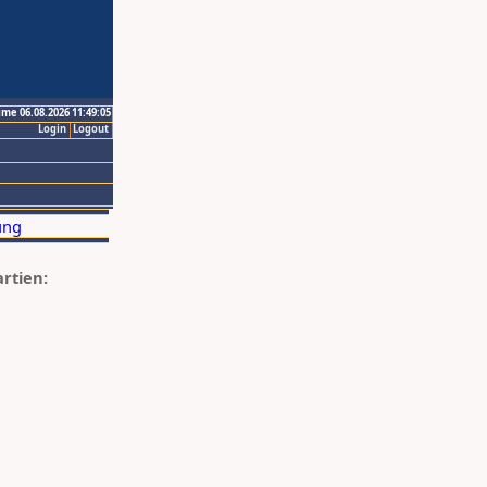
ime 06.08.2026 11:49:05
Login
Logout
artien: