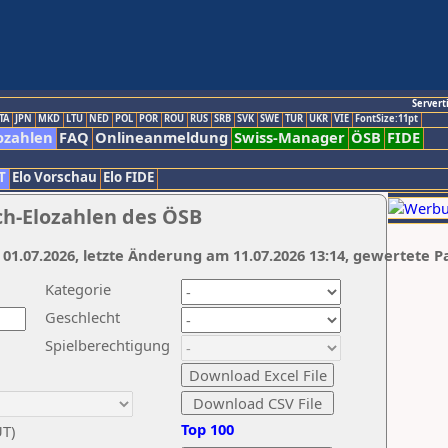
Servert
TA
JPN
MKD
LTU
NED
POL
POR
ROU
RUS
SRB
SVK
SWE
TUR
UKR
VIE
FontSize:11pt
ozahlen
FAQ
Onlineanmeldung
Swiss-Manager
ÖSB
FIDE
T
Elo Vorschau
Elo FIDE
ch-Elozahlen des ÖSB
 01.07.2026, letzte Änderung am 11.07.2026 13:14, gewertete P
Kategorie
Geschlecht
Spielberechtigung
Top 100
UT)