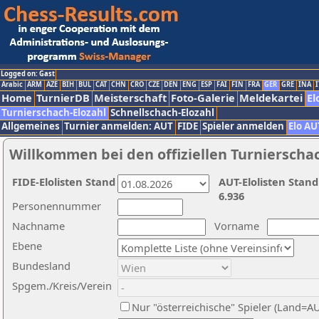
Logged on: Gast
Arabic
ARM
AZE
BIH
BUL
CAT
CHN
CRO
CZE
DEN
ENG
ESP
FAI
FIN
FRA
GER
GRE
INA
I
Home
TurnierDB
Meisterschaft
Foto-Galerie
Meldekartei
El
Turnierschach-Elozahl
Schnellschach-Elozahl
Allgemeines
Turnier anmelden: AUT
FIDE
Spieler anmelden
Elo AU
Willkommen bei den offiziellen Turnierscha
FIDE-Elolisten Stand
AUT-Elolisten Stand
6.936
Personennummer
Nachname
Vorname
Ebene
Bundesland
Spgem./Kreis/Verein
Nur "österreichische" Spieler (Land=A