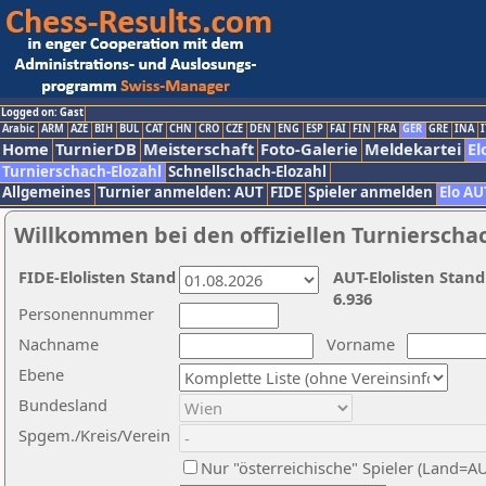
Logged on: Gast
Arabic
ARM
AZE
BIH
BUL
CAT
CHN
CRO
CZE
DEN
ENG
ESP
FAI
FIN
FRA
GER
GRE
INA
I
Home
TurnierDB
Meisterschaft
Foto-Galerie
Meldekartei
El
Turnierschach-Elozahl
Schnellschach-Elozahl
Allgemeines
Turnier anmelden: AUT
FIDE
Spieler anmelden
Elo AU
Willkommen bei den offiziellen Turnierscha
FIDE-Elolisten Stand
AUT-Elolisten Stand
6.936
Personennummer
Nachname
Vorname
Ebene
Bundesland
Spgem./Kreis/Verein
Nur "österreichische" Spieler (Land=A