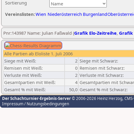
Sortierung
Vereinslisten:
Wien
Niederösterreich
Burgenland
Oberösterrei
Pnr:143987 Name: Julian Faßwald (
Grafik Elo-Zeitreihe
,
Grafik 
Alle Partien ab Eloliste 1. Juli 2006
Siege mit Weiß:
2
Siege mit Schwarz:
Remisen mit Weiß:
0
Remisen mit Schwarz:
Verluste mit Weiß:
2
Verluste mit Schwarz:
Gesamtpartien mit Weiß:
4
Gesamtpartien mit Schwar
Gesamt % mit Weiß:
50,0
Gesamt % mit Schwarz:
Der Schachturnier-Ergebnis-Server
© 2006-2026 Heinz Herzog
, CMS
Impressum / Nutzungsbedingungen