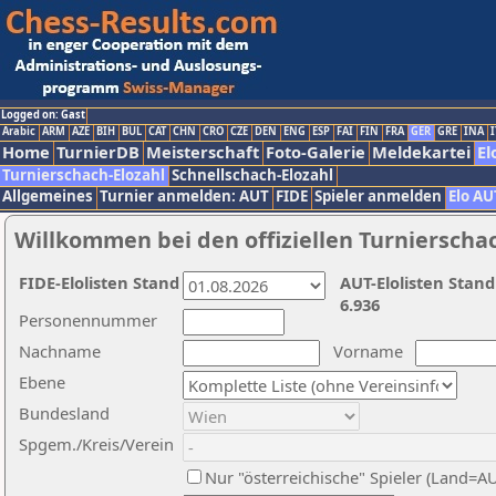
Logged on: Gast
Arabic
ARM
AZE
BIH
BUL
CAT
CHN
CRO
CZE
DEN
ENG
ESP
FAI
FIN
FRA
GER
GRE
INA
I
Home
TurnierDB
Meisterschaft
Foto-Galerie
Meldekartei
El
Turnierschach-Elozahl
Schnellschach-Elozahl
Allgemeines
Turnier anmelden: AUT
FIDE
Spieler anmelden
Elo AU
Willkommen bei den offiziellen Turnierscha
FIDE-Elolisten Stand
AUT-Elolisten Stand
6.936
Personennummer
Nachname
Vorname
Ebene
Bundesland
Spgem./Kreis/Verein
Nur "österreichische" Spieler (Land=A