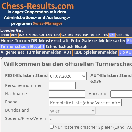
Logged on: Gast
Arabic
ARM
AZE
BIH
BUL
CAT
CHN
CRO
CZE
DEN
ENG
ESP
FAI
FIN
FRA
GER
GRE
INA
I
Home
TurnierDB
Meisterschaft
Foto-Galerie
Meldekartei
El
Turnierschach-Elozahl
Schnellschach-Elozahl
Allgemeines
Turnier anmelden: AUT
FIDE
Spieler anmelden
Elo AU
Willkommen bei den offiziellen Turnierscha
FIDE-Elolisten Stand
AUT-Elolisten Stand
6.936
Personennummer
Nachname
Vorname
Ebene
Bundesland
Spgem./Kreis/Verein
Nur "österreichische" Spieler (Land=A