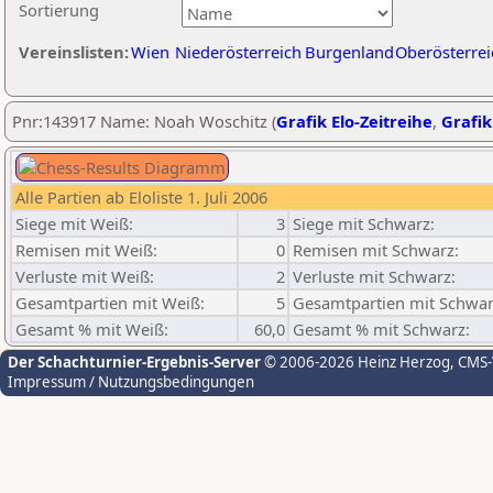
Sortierung
Vereinslisten:
Wien
Niederösterreich
Burgenland
Oberösterrei
Pnr:143917 Name: Noah Woschitz (
Grafik Elo-Zeitreihe
,
Grafik
Alle Partien ab Eloliste 1. Juli 2006
Siege mit Weiß:
3
Siege mit Schwarz:
Remisen mit Weiß:
0
Remisen mit Schwarz:
Verluste mit Weiß:
2
Verluste mit Schwarz:
Gesamtpartien mit Weiß:
5
Gesamtpartien mit Schwar
Gesamt % mit Weiß:
60,0
Gesamt % mit Schwarz:
Der Schachturnier-Ergebnis-Server
© 2006-2026 Heinz Herzog
, CMS
Impressum / Nutzungsbedingungen