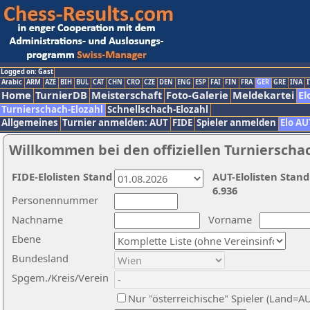
Logged on: Gast
Arabic
ARM
AZE
BIH
BUL
CAT
CHN
CRO
CZE
DEN
ENG
ESP
FAI
FIN
FRA
GER
GRE
INA
I
Home
TurnierDB
Meisterschaft
Foto-Galerie
Meldekartei
El
Turnierschach-Elozahl
Schnellschach-Elozahl
Allgemeines
Turnier anmelden: AUT
FIDE
Spieler anmelden
Elo AU
Willkommen bei den offiziellen Turnierscha
FIDE-Elolisten Stand
AUT-Elolisten Stand
6.936
Personennummer
Nachname
Vorname
Ebene
Bundesland
Spgem./Kreis/Verein
Nur "österreichische" Spieler (Land=A