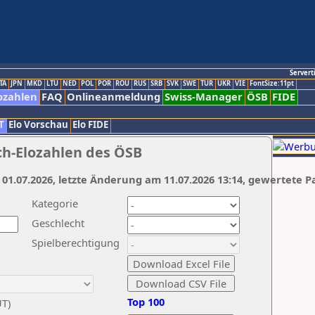
Servert
TA
JPN
MKD
LTU
NED
POL
POR
ROU
RUS
SRB
SVK
SWE
TUR
UKR
VIE
FontSize:11pt
ozahlen
FAQ
Onlineanmeldung
Swiss-Manager
ÖSB
FIDE
T
Elo Vorschau
Elo FIDE
ch-Elozahlen des ÖSB
 01.07.2026, letzte Änderung am 11.07.2026 13:14, gewertete P
Kategorie
Geschlecht
Spielberechtigung
Top 100
UT)