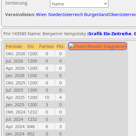
Sortierung
Vereinslisten:
Wien
Niederösterreich
Burgenland
Oberösterrei
Pnr:143585 Name: Benjamin Yampolsky (
Grafik Elo-Zeitreihe
,
G
Periode
Elo
Partien
Pkt.
Okt. 2026
1200
0
0
Jul. 2026
1200
0
0
Apr. 2026
1200
0
0
Jan. 2026
1200
0
0
Okt. 2025
1200
0
0
Jul. 2025
1200
0
0
Apr. 2025
1200
10
4
Jan. 2025
1200
3
0
Okt. 2024
1232
0
0
Jul. 2024
1232
0
0
Apr. 2024
848
6
3
Jan. 2024
852
0
0