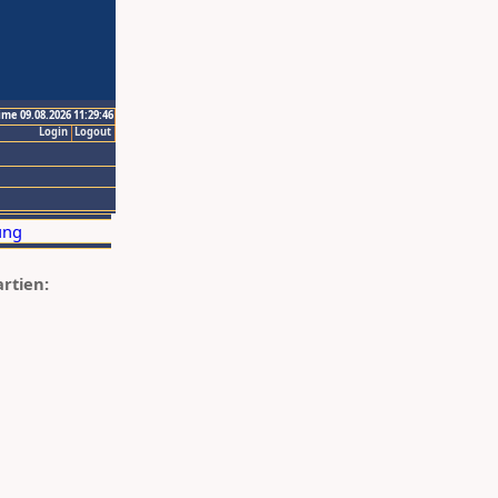
ime 09.08.2026 11:29:46
Login
Logout
artien: