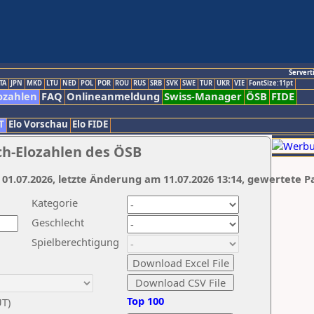
Servert
TA
JPN
MKD
LTU
NED
POL
POR
ROU
RUS
SRB
SVK
SWE
TUR
UKR
VIE
FontSize:11pt
ozahlen
FAQ
Onlineanmeldung
Swiss-Manager
ÖSB
FIDE
T
Elo Vorschau
Elo FIDE
ch-Elozahlen des ÖSB
 01.07.2026, letzte Änderung am 11.07.2026 13:14, gewertete P
Kategorie
Geschlecht
Spielberechtigung
Top 100
UT)