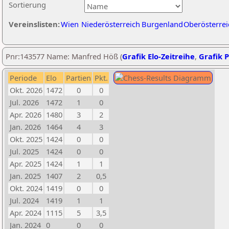
Sortierung
Vereinslisten:
Wien
Niederösterreich
Burgenland
Oberösterrei
Pnr:143577 Name: Manfred Höß (
Grafik Elo-Zeitreihe
,
Grafik P
Periode
Elo
Partien
Pkt.
Okt. 2026
1472
0
0
Jul. 2026
1472
1
0
Apr. 2026
1480
3
2
Jan. 2026
1464
4
3
Okt. 2025
1424
0
0
Jul. 2025
1424
0
0
Apr. 2025
1424
1
1
Jan. 2025
1407
2
0,5
Okt. 2024
1419
0
0
Jul. 2024
1419
1
1
Apr. 2024
1115
5
3,5
Jan. 2024
0
0
0