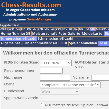
Logged on: Gast
Arabic
ARM
AZE
BIH
BUL
CAT
CHN
CRO
CZE
DEN
ENG
ESP
FAI
FIN
FRA
GER
GRE
INA
I
Home
TurnierDB
Meisterschaft
Foto-Galerie
Meldekartei
El
Turnierschach-Elozahl
Schnellschach-Elozahl
Allgemeines
Turnier anmelden: AUT
FIDE
Spieler anmelden
Elo AU
Willkommen bei den offiziellen Turnierscha
FIDE-Elolisten Stand
AUT-Elolisten Stand
6.936
Personennummer
Nachname
Vorname
Ebene
Bundesland
Spgem./Kreis/Verein
Nur "österreichische" Spieler (Land=A