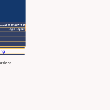
ime 09.08.2026 07:27:53
Login
Logout
artien: