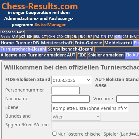
Logged on: Gast
Arabic
ARM
AZE
BIH
BUL
CAT
CHN
CRO
CZE
DEN
ENG
ESP
FAI
FIN
FRA
GER
GRE
INA
I
Home
TurnierDB
Meisterschaft
Foto-Galerie
Meldekartei
El
Turnierschach-Elozahl
Schnellschach-Elozahl
Allgemeines
Turnier anmelden: AUT
FIDE
Spieler anmelden
Elo AU
Willkommen bei den offiziellen Turnierscha
FIDE-Elolisten Stand
AUT-Elolisten Stand
6.936
Personennummer
Nachname
Vorname
Ebene
Bundesland
Spgem./Kreis/Verein
Nur "österreichische" Spieler (Land=A