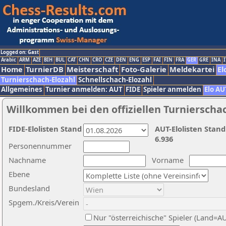
Logged on: Gast
Arabic
ARM
AZE
BIH
BUL
CAT
CHN
CRO
CZE
DEN
ENG
ESP
FAI
FIN
FRA
GER
GRE
INA
I
Home
TurnierDB
Meisterschaft
Foto-Galerie
Meldekartei
El
Turnierschach-Elozahl
Schnellschach-Elozahl
Allgemeines
Turnier anmelden: AUT
FIDE
Spieler anmelden
Elo AU
Willkommen bei den offiziellen Turnierscha
FIDE-Elolisten Stand
AUT-Elolisten Stand
6.936
Personennummer
Nachname
Vorname
Ebene
Bundesland
Spgem./Kreis/Verein
Nur "österreichische" Spieler (Land=A