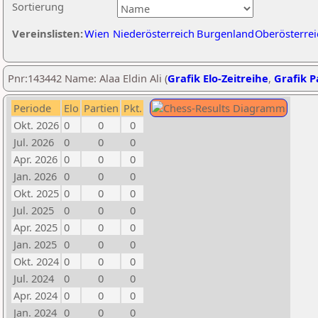
Sortierung
Vereinslisten:
Wien
Niederösterreich
Burgenland
Oberösterrei
Pnr:143442 Name: Alaa Eldin Ali (
Grafik Elo-Zeitreihe
,
Grafik Pa
Periode
Elo
Partien
Pkt.
Okt. 2026
0
0
0
Jul. 2026
0
0
0
Apr. 2026
0
0
0
Jan. 2026
0
0
0
Okt. 2025
0
0
0
Jul. 2025
0
0
0
Apr. 2025
0
0
0
Jan. 2025
0
0
0
Okt. 2024
0
0
0
Jul. 2024
0
0
0
Apr. 2024
0
0
0
Jan. 2024
0
0
0