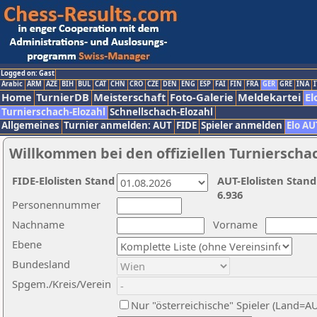
Logged on: Gast
Arabic
ARM
AZE
BIH
BUL
CAT
CHN
CRO
CZE
DEN
ENG
ESP
FAI
FIN
FRA
GER
GRE
INA
I
Home
TurnierDB
Meisterschaft
Foto-Galerie
Meldekartei
El
Turnierschach-Elozahl
Schnellschach-Elozahl
Allgemeines
Turnier anmelden: AUT
FIDE
Spieler anmelden
Elo AU
Willkommen bei den offiziellen Turnierscha
FIDE-Elolisten Stand
AUT-Elolisten Stand
6.936
Personennummer
Nachname
Vorname
Ebene
Bundesland
Spgem./Kreis/Verein
Nur "österreichische" Spieler (Land=A