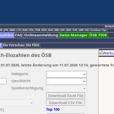
Servert
TA
JPN
MKD
LTU
NED
POL
POR
ROU
RUS
SRB
SVK
SWE
TUR
UKR
VIE
FontSize:11pt
ozahlen
FAQ
Onlineanmeldung
Swiss-Manager
ÖSB
FIDE
T
Elo Vorschau
Elo FIDE
ch-Elozahlen des ÖSB
 01.07.2026, letzte Änderung am 11.07.2026 13:14, gewertete P
Kategorie
Geschlecht
Spielberechtigung
Top 100
UT)