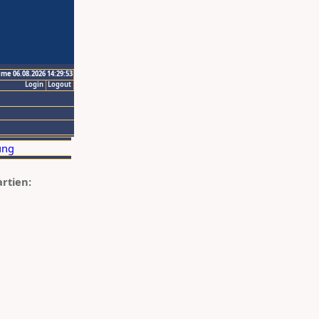
ime 06.08.2026 14:29:53
Login
Logout
artien: