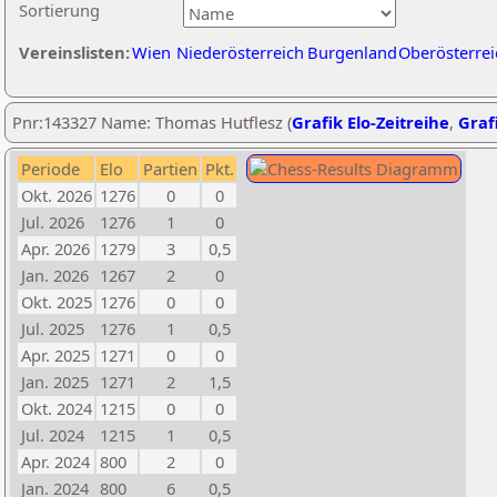
Sortierung
Vereinslisten:
Wien
Niederösterreich
Burgenland
Oberösterrei
Pnr:143327 Name: Thomas Hutflesz (
Grafik Elo-Zeitreihe
,
Grafi
Periode
Elo
Partien
Pkt.
Okt. 2026
1276
0
0
Jul. 2026
1276
1
0
Apr. 2026
1279
3
0,5
Jan. 2026
1267
2
0
Okt. 2025
1276
0
0
Jul. 2025
1276
1
0,5
Apr. 2025
1271
0
0
Jan. 2025
1271
2
1,5
Okt. 2024
1215
0
0
Jul. 2024
1215
1
0,5
Apr. 2024
800
2
0
Jan. 2024
800
6
0,5