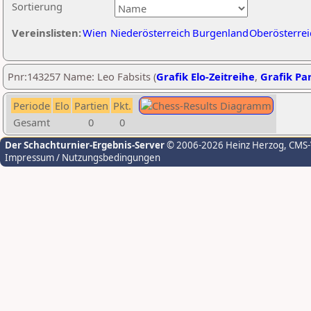
Sortierung
Vereinslisten:
Wien
Niederösterreich
Burgenland
Oberösterrei
Pnr:143257 Name: Leo Fabsits (
Grafik Elo-Zeitreihe
,
Grafik Par
Periode
Elo
Partien
Pkt.
Gesamt
0
0
Der Schachturnier-Ergebnis-Server
© 2006-2026 Heinz Herzog
, CMS
Impressum / Nutzungsbedingungen