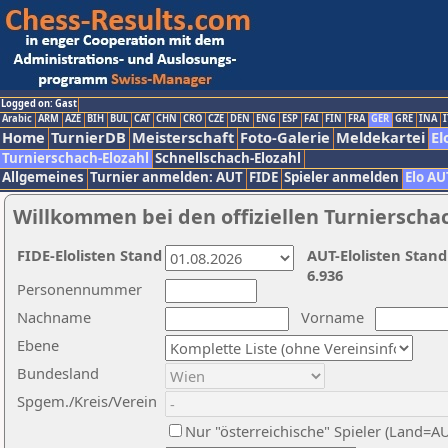
Logged on: Gast
Arabic
ARM
AZE
BIH
BUL
CAT
CHN
CRO
CZE
DEN
ENG
ESP
FAI
FIN
FRA
GER
GRE
INA
I
Home
TurnierDB
Meisterschaft
Foto-Galerie
Meldekartei
El
Turnierschach-Elozahl
Schnellschach-Elozahl
Allgemeines
Turnier anmelden: AUT
FIDE
Spieler anmelden
Elo AU
Willkommen bei den offiziellen Turnierscha
FIDE-Elolisten Stand
AUT-Elolisten Stand
6.936
Personennummer
Nachname
Vorname
Ebene
Bundesland
Spgem./Kreis/Verein
Nur "österreichische" Spieler (Land=A