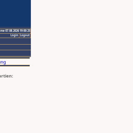
ime 07.08.2026 19:00:25
Login
Logout
artien: