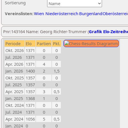
Sortierung
Vereinslisten:
Wien
Niederösterreich
Burgenland
Oberösterrei
Pnr:143164 Name: Georg Richter-Trummer (
Grafik Elo-Zeitreih
Periode
Elo
Partien
Pkt.
Okt. 2026
1371
0
0
Jul. 2026
1371
0
0
Apr. 2026
1371
4
0
Jan. 2026
1400
2
1,5
Okt. 2025
1357
0
0
Jul. 2025
1357
0
0
Apr. 2025
1357
3
0,5
Jan. 2025
1368
1
0
Okt. 2024
1371
0
0
Jul. 2024
1371
0
0
Apr. 2024
1056
5
0,5
Jan. 2024
0
0
0