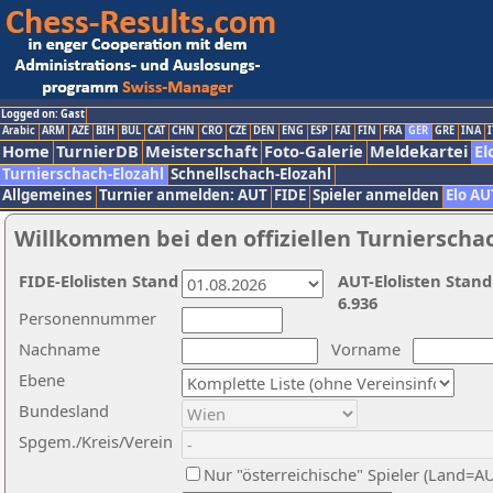
Logged on: Gast
Arabic
ARM
AZE
BIH
BUL
CAT
CHN
CRO
CZE
DEN
ENG
ESP
FAI
FIN
FRA
GER
GRE
INA
I
Home
TurnierDB
Meisterschaft
Foto-Galerie
Meldekartei
El
Turnierschach-Elozahl
Schnellschach-Elozahl
Allgemeines
Turnier anmelden: AUT
FIDE
Spieler anmelden
Elo AU
Willkommen bei den offiziellen Turnierscha
FIDE-Elolisten Stand
AUT-Elolisten Stand
6.936
Personennummer
Nachname
Vorname
Ebene
Bundesland
Spgem./Kreis/Verein
Nur "österreichische" Spieler (Land=A