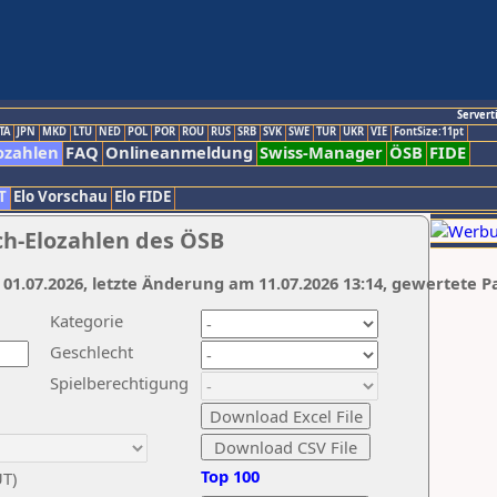
Servert
TA
JPN
MKD
LTU
NED
POL
POR
ROU
RUS
SRB
SVK
SWE
TUR
UKR
VIE
FontSize:11pt
ozahlen
FAQ
Onlineanmeldung
Swiss-Manager
ÖSB
FIDE
T
Elo Vorschau
Elo FIDE
ch-Elozahlen des ÖSB
 01.07.2026, letzte Änderung am 11.07.2026 13:14, gewertete P
Kategorie
Geschlecht
Spielberechtigung
Top 100
UT)