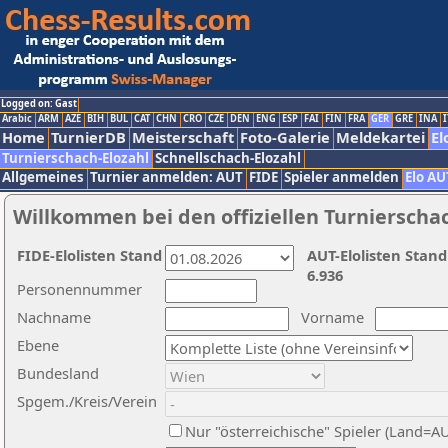
Logged on: Gast
Arabic
ARM
AZE
BIH
BUL
CAT
CHN
CRO
CZE
DEN
ENG
ESP
FAI
FIN
FRA
GER
GRE
INA
I
Home
TurnierDB
Meisterschaft
Foto-Galerie
Meldekartei
El
Turnierschach-Elozahl
Schnellschach-Elozahl
Allgemeines
Turnier anmelden: AUT
FIDE
Spieler anmelden
Elo AU
Willkommen bei den offiziellen Turnierscha
FIDE-Elolisten Stand
AUT-Elolisten Stand
6.936
Personennummer
Nachname
Vorname
Ebene
Bundesland
Spgem./Kreis/Verein
Nur "österreichische" Spieler (Land=A