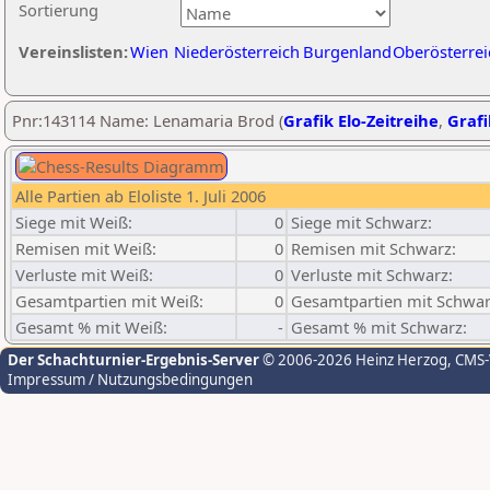
Sortierung
Vereinslisten:
Wien
Niederösterreich
Burgenland
Oberösterrei
Pnr:143114 Name: Lenamaria Brod (
Grafik Elo-Zeitreihe
,
Grafi
Alle Partien ab Eloliste 1. Juli 2006
Siege mit Weiß:
0
Siege mit Schwarz:
Remisen mit Weiß:
0
Remisen mit Schwarz:
Verluste mit Weiß:
0
Verluste mit Schwarz:
Gesamtpartien mit Weiß:
0
Gesamtpartien mit Schwar
Gesamt % mit Weiß:
-
Gesamt % mit Schwarz:
Der Schachturnier-Ergebnis-Server
© 2006-2026 Heinz Herzog
, CMS
Impressum / Nutzungsbedingungen