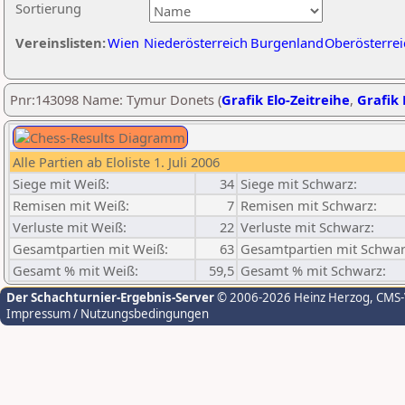
Sortierung
Vereinslisten:
Wien
Niederösterreich
Burgenland
Oberösterrei
Pnr:143098 Name: Tymur Donets (
Grafik Elo-Zeitreihe
,
Grafik 
Alle Partien ab Eloliste 1. Juli 2006
Siege mit Weiß:
34
Siege mit Schwarz:
Remisen mit Weiß:
7
Remisen mit Schwarz:
Verluste mit Weiß:
22
Verluste mit Schwarz:
Gesamtpartien mit Weiß:
63
Gesamtpartien mit Schwar
Gesamt % mit Weiß:
59,5
Gesamt % mit Schwarz:
Der Schachturnier-Ergebnis-Server
© 2006-2026 Heinz Herzog
, CMS
Impressum / Nutzungsbedingungen