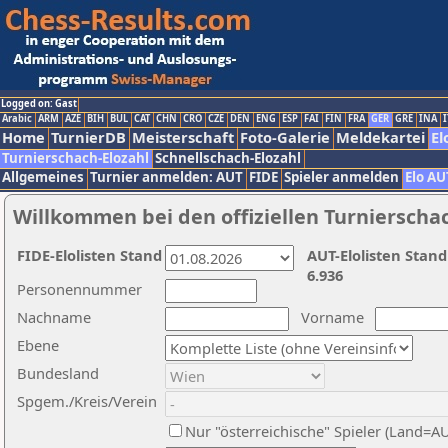
Logged on: Gast
Arabic
ARM
AZE
BIH
BUL
CAT
CHN
CRO
CZE
DEN
ENG
ESP
FAI
FIN
FRA
GER
GRE
INA
I
Home
TurnierDB
Meisterschaft
Foto-Galerie
Meldekartei
El
Turnierschach-Elozahl
Schnellschach-Elozahl
Allgemeines
Turnier anmelden: AUT
FIDE
Spieler anmelden
Elo AU
Willkommen bei den offiziellen Turnierscha
FIDE-Elolisten Stand
AUT-Elolisten Stand
6.936
Personennummer
Nachname
Vorname
Ebene
Bundesland
Spgem./Kreis/Verein
Nur "österreichische" Spieler (Land=A