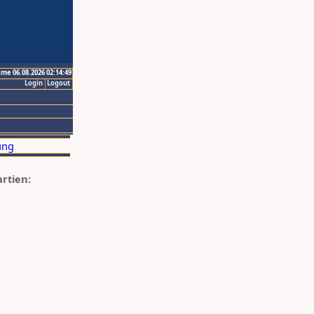
ime 06.08.2026 02:14:49
Login
Logout
artien: