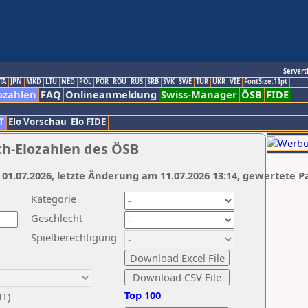
Servert
TA
JPN
MKD
LTU
NED
POL
POR
ROU
RUS
SRB
SVK
SWE
TUR
UKR
VIE
FontSize:11pt
ozahlen
FAQ
Onlineanmeldung
Swiss-Manager
ÖSB
FIDE
T
Elo Vorschau
Elo FIDE
ch-Elozahlen des ÖSB
 01.07.2026, letzte Änderung am 11.07.2026 13:14, gewertete P
Kategorie
Geschlecht
Spielberechtigung
Top 100
UT)