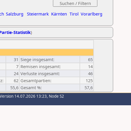
ch
Salzburg
Steiermark
Kärnten
Tirol
Vorarlberg
Partie-Statistik
)
31
Siege insgesamt:
65
7
Remisen insgesamt:
14
24
Verluste insgesamt:
46
z:
62
Gesamtpartien:
125
55,6
Gesamt %:
57,6
-Version 14.07.2026 13:23, Node S2