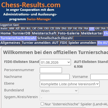
Logged on: Gast
Arabic
ARM
AZE
BIH
BUL
CAT
CHN
CRO
CZE
DEN
ENG
ESP
FAI
FIN
FRA
GER
GRE
INA
I
Home
TurnierDB
Meisterschaft
Foto-Galerie
Meldekartei
El
Turnierschach-Elozahl
Schnellschach-Elozahl
Allgemeines
Turnier anmelden: AUT
FIDE
Spieler anmelden
Elo AU
Willkommen bei den offiziellen Turnierscha
FIDE-Elolisten Stand
AUT-Elolisten Stand
6.936
Personennummer
Nachname
Vorname
Ebene
Bundesland
Spgem./Kreis/Verein
Nur "österreichische" Spieler (Land=A