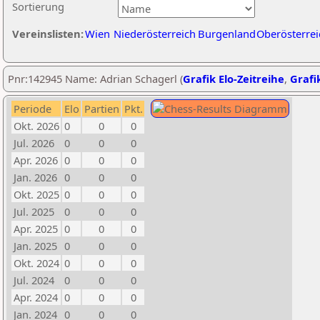
Sortierung
Vereinslisten:
Wien
Niederösterreich
Burgenland
Oberösterrei
Pnr:142945 Name: Adrian Schagerl (
Grafik Elo-Zeitreihe
,
Grafik
Periode
Elo
Partien
Pkt.
Okt. 2026
0
0
0
Jul. 2026
0
0
0
Apr. 2026
0
0
0
Jan. 2026
0
0
0
Okt. 2025
0
0
0
Jul. 2025
0
0
0
Apr. 2025
0
0
0
Jan. 2025
0
0
0
Okt. 2024
0
0
0
Jul. 2024
0
0
0
Apr. 2024
0
0
0
Jan. 2024
0
0
0