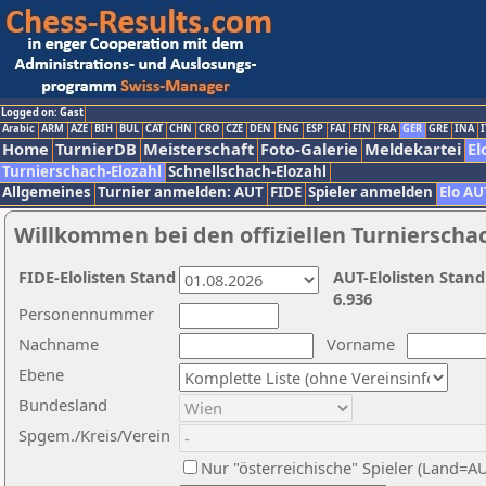
Logged on: Gast
Arabic
ARM
AZE
BIH
BUL
CAT
CHN
CRO
CZE
DEN
ENG
ESP
FAI
FIN
FRA
GER
GRE
INA
I
Home
TurnierDB
Meisterschaft
Foto-Galerie
Meldekartei
El
Turnierschach-Elozahl
Schnellschach-Elozahl
Allgemeines
Turnier anmelden: AUT
FIDE
Spieler anmelden
Elo AU
Willkommen bei den offiziellen Turnierscha
FIDE-Elolisten Stand
AUT-Elolisten Stand
6.936
Personennummer
Nachname
Vorname
Ebene
Bundesland
Spgem./Kreis/Verein
Nur "österreichische" Spieler (Land=A