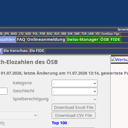
Servert
TA
JPN
MKD
LTU
NED
POL
POR
ROU
RUS
SRB
SVK
SWE
TUR
UKR
VIE
FontSize:11pt
ozahlen
FAQ
Onlineanmeldung
Swiss-Manager
ÖSB
FIDE
T
Elo Vorschau
Elo FIDE
ch-Elozahlen des ÖSB
 01.07.2026, letzte Änderung am 11.07.2026 13:14, gewertete P
Kategorie
Geschlecht
Spielberechtigung
Top 100
UT)