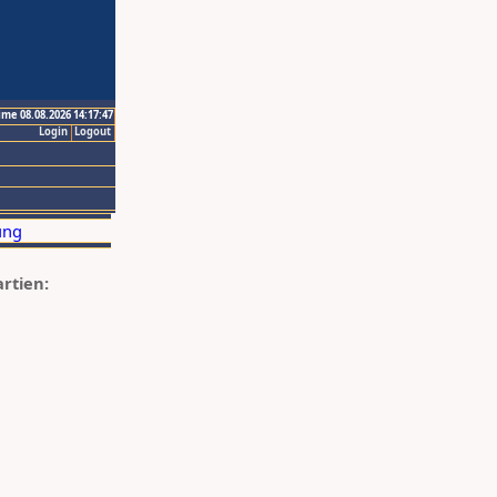
ime 08.08.2026 14:17:47
Login
Logout
artien: