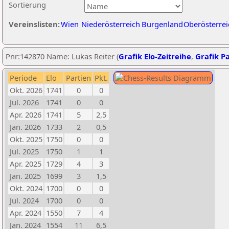
Sortierung
Vereinslisten:
Wien
Niederösterreich
Burgenland
Oberösterrei
Pnr:142870 Name: Lukas Reiter (
Grafik Elo-Zeitreihe
,
Grafik Pa
Periode
Elo
Partien
Pkt.
Okt. 2026
1741
0
0
Jul. 2026
1741
0
0
Apr. 2026
1741
5
2,5
Jan. 2026
1733
2
0,5
Okt. 2025
1750
0
0
Jul. 2025
1750
1
1
Apr. 2025
1729
4
3
Jan. 2025
1699
3
1,5
Okt. 2024
1700
0
0
Jul. 2024
1700
0
0
Apr. 2024
1550
7
4
Jan. 2024
1554
11
6,5