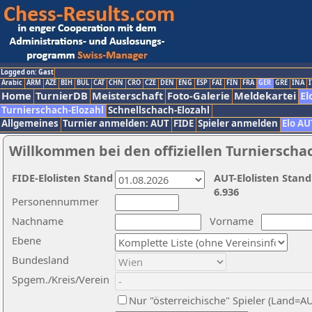
Logged on: Gast
Arabic
ARM
AZE
BIH
BUL
CAT
CHN
CRO
CZE
DEN
ENG
ESP
FAI
FIN
FRA
GER
GRE
INA
I
Home
TurnierDB
Meisterschaft
Foto-Galerie
Meldekartei
El
Turnierschach-Elozahl
Schnellschach-Elozahl
Allgemeines
Turnier anmelden: AUT
FIDE
Spieler anmelden
Elo AU
Willkommen bei den offiziellen Turnierscha
FIDE-Elolisten Stand
AUT-Elolisten Stand
6.936
Personennummer
Nachname
Vorname
Ebene
Bundesland
Spgem./Kreis/Verein
Nur "österreichische" Spieler (Land=A