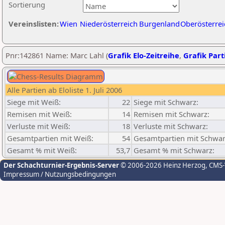
Sortierung
Vereinslisten:
Wien
Niederösterreich
Burgenland
Oberösterrei
Pnr:142861 Name: Marc Lahl (
Grafik Elo-Zeitreihe
,
Grafik Parti
Alle Partien ab Eloliste 1. Juli 2006
Siege mit Weiß:
22
Siege mit Schwarz:
Remisen mit Weiß:
14
Remisen mit Schwarz:
Verluste mit Weiß:
18
Verluste mit Schwarz:
Gesamtpartien mit Weiß:
54
Gesamtpartien mit Schwar
Gesamt % mit Weiß:
53,7
Gesamt % mit Schwarz:
Der Schachturnier-Ergebnis-Server
© 2006-2026 Heinz Herzog
, CMS
Impressum / Nutzungsbedingungen