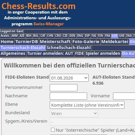
Logged on: Gast
Arabic
ARM
AZE
BIH
BUL
CAT
CHN
CRO
CZE
DEN
ENG
ESP
FAI
FIN
FRA
GER
GRE
INA
I
Home
TurnierDB
Meisterschaft
Foto-Galerie
Meldekartei
El
Turnierschach-Elozahl
Schnellschach-Elozahl
Allgemeines
Turnier anmelden: AUT
FIDE
Spieler anmelden
Elo AU
Willkommen bei den offiziellen Turnierscha
FIDE-Elolisten Stand
AUT-Elolisten Stand
6.936
Personennummer
Nachname
Vorname
Ebene
Bundesland
Spgem./Kreis/Verein
Nur "österreichische" Spieler (Land=A