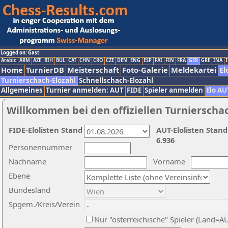
Logged on: Gast
Arabic
ARM
AZE
BIH
BUL
CAT
CHN
CRO
CZE
DEN
ENG
ESP
FAI
FIN
FRA
GER
GRE
INA
I
Home
TurnierDB
Meisterschaft
Foto-Galerie
Meldekartei
El
Turnierschach-Elozahl
Schnellschach-Elozahl
Allgemeines
Turnier anmelden: AUT
FIDE
Spieler anmelden
Elo AU
Willkommen bei den offiziellen Turnierscha
FIDE-Elolisten Stand
AUT-Elolisten Stand
6.936
Personennummer
Nachname
Vorname
Ebene
Bundesland
Spgem./Kreis/Verein
Nur "österreichische" Spieler (Land=A